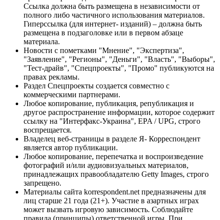
Ссылка должна быть размещена в независимости от
полного либо частичного использования материалов.
Гиперссылка (для интернет- изданий) – должна быть
размещена в подзаголовке или в первом абзаце
материала.
Новости с пометками "Мнение", "Экспертиза",
"Заявление", "Регионы", "Деньги", "Власть", "Выборы",
"Тест-драйв", "Спецпроекты", "Промо" публикуются на
правах рекламы.
Раздел Спецпроекты создается совместно с
коммерческими партнерами.
Любое копирование, публикация, републикация и
другое распространение информации, которое содержит
ссылку на "Интерфакс-Украина", EPA / UPG, строго
воспрещается.
Владелец веб-страницы в разделе Я- Корреспондент
является автор публикации.
Любое копирование, перепечатка и воспроизведение
фотографий и/или аудиовизуальных материалов,
принадлежащих правообладателю Getty Images, строго
запрещено.
Материалы сайта korrespondent.net предназначены для
лиц старше 21 года (21+). Участие в азартных играх
может вызвать игровую зависимость. Соблюдайте
правила (принципы) ответственной игры. При