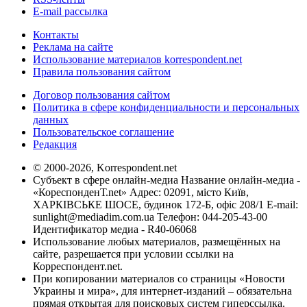
E-mail рассылка
Контакты
Реклама на сайте
Использование материалов korrespondent.net
Правила пользования сайтом
Договор пользования сайтом
Политика в сфере конфиденциальности и персональных
данных
Пользовательское соглашение
Редакция
© 2000-2026, Korrespondent.net
Субъект в сфере онлайн-медиа Название онлайн-медиа -
«КореспонденТ.net» Адрес: 02091, місто Київ,
ХАРКІВСЬКЕ ШОСЕ, будинок 172-Б, офіс 208/1 E-mail:
sunlight@mediadim.com.ua
Телефон: 044-205-43-00
Идентификатор медиа - R40-06068
Использование любых материалов, размещённых на
сайте, разрешается при условии ссылки на
Корреспондент.net.
При копировании материалов со страницы «Новости
Украины и мира», для интернет-изданий – обязательна
прямая открытая для поисковых систем гиперссылка.