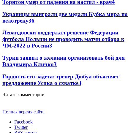
Торнтон умер от падения на настил - врач
4
Украинцы выиграли две медали Кубка мира по
велотреку
3
6
Левандовски поддержал решение Федерации
футбола Польши не проводить матчи отбора к
ЧМ-2022 в России
3
Турки заявил о желании организовать бой для
Владимира Кличко
3
Гордость его задета: тренер Дюбуа объясняет
предложение Усика о схватке
3
Читать комментарии
Полная версия сайта
Facebook
Twitter
RSS-ленты