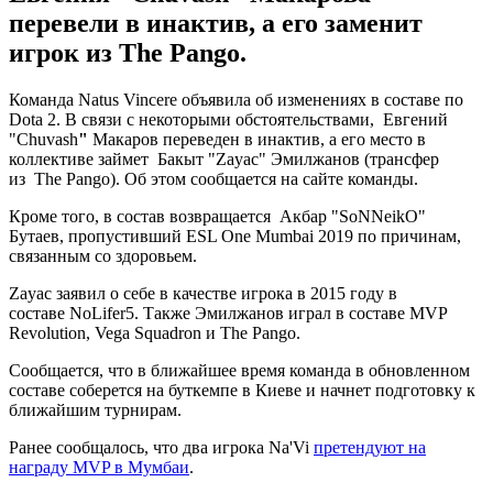
перевели в инактив, а его заменит
игрок из The Pango.
Команда Natus Vincere объявила об изменениях в составе по
Dota 2. В связи с некоторыми обстоятельствами, Евгений
"Chuvash
"
Макаров переведен в инактив, а его место в
коллективе займет Бакыт "Zayac" Эмилжанов (трансфер
из The Pango). Об этом сообщается на сайте команды.
Кроме того, в состав возвращается Акбар "SoNNeikO"
Бутаев, пропустивший ESL One Mumbai 2019 по причинам,
связанным со здоровьем.
Zayac заявил о себе в качестве игрока в 2015 году в
составе NoLifer5. Также Эмилжанов играл в составе MVP
Revolution, Vega Squadron и The Pango.
Сообщается, что в ближайшее время команда в обновленном
составе соберется на буткемпе в Киеве и начнет подготовку к
ближайшим турнирам.
Ранее сообщалось, что два игрока Na'Vi
претендуют на
награду MVP в Мумбаи
.