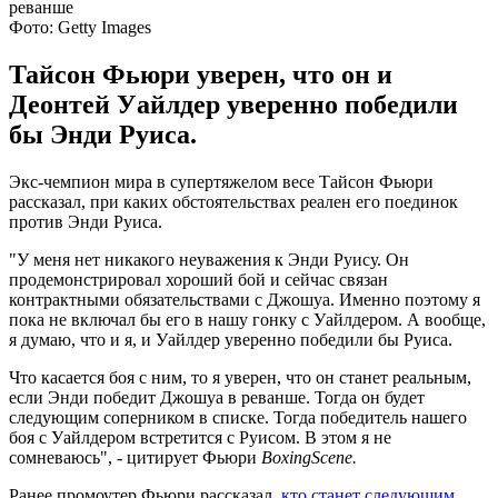
Фото: Getty Images
Тайсон Фьюри уверен, что он и
Деонтей Уайлдер уверенно победили
бы Энди Руиса.
Экс-чемпион мира в супертяжелом весе Тайсон Фьюри
рассказал, при каких обстоятельствах реален его поединок
против Энди Руиса.
"У меня нет никакого неуважения к Энди Руису. Он
продемонстрировал хороший бой и сейчас связан
контрактными обязательствами с Джошуа. Именно поэтому я
пока не включал бы его в нашу гонку с Уайлдером. А вообще,
я думаю, что и я, и Уайлдер уверенно победили бы Руиса.
Что касается боя с ним, то я уверен, что он станет реальным,
если Энди победит Джошуа в реванше. Тогда он будет
следующим соперником в списке. Тогда победитель нашего
боя с Уайлдером встретится с Руисом. В этом я не
сомневаюсь", - цитирует Фьюри
BoxingScene.
Ранее промоутер Фьюри рассказал,
кто станет следующим