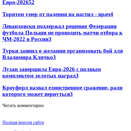
Евро-2026
52
Торнтон умер от падения на настил - врач
4
Левандовски поддержал решение Федерации
футбола Польши не проводить матчи отбора к
ЧМ-2022 в России
3
Турки заявил о желании организовать бой для
Владимира Кличко
3
Лузан завершила Евро-2026 с полным
комплектом золотых наград
3
Кроуфорд назвал единственное сражение, ради
которого может вернуться
3
Читать комментарии
Полная версия сайта