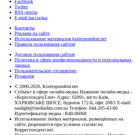
Facebook
Twitter
RSS-ленты
E-mail рассылка
Контакты
Реклама на сайте
Использование материалов korrespondent.net
Правила пользования сайтом
Договор пользования сайтом
Политика в сфере конфиденциальности и персональных
данных
Пользовательское соглашение
Редакция
© 2000-2026, Korrespondent.net
Субъект в сфере онлайн-медиа Название онлайн-медиа -
«КореспонденТ.net» Адрес: 02091, місто Київ,
ХАРКІВСЬКЕ ШОСЕ, будинок 172-Б, офіс 208/1 E-mail:
sunlight@mediadim.com.ua
Телефон: 044-205-43-00
Идентификатор медиа - R40-06068
Использование любых материалов, размещённых на
сайте, разрешается при условии ссылки на
Корреспондент.net.