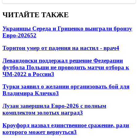
ЧИТАЙТЕ ТАКЖЕ
Украинцы Середа и Гриценко выиграли бронзу
Евро-2026
52
Торнтон умер от падения на настил - врач
4
Левандовски поддержал решение Федерации
футбола Польши не проводить матчи отбора к
ЧМ-2022 в России
3
Турки заявил о желании организовать бой для
Владимира Кличко
3
Лузан завершила Евро-2026 с полным
комплектом золотых наград
3
Кроуфорд назвал единственное сражение, ради
которого может вернуться
3