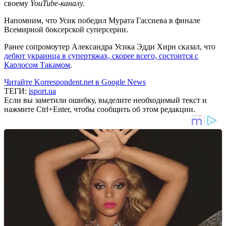
своему
YouTube-каналу.
Напомним, что Усик победил Мурата Гассиева в финале
Всемирной боксерской суперсерии.
Ранее сопромоутер Александра Усика Эдди Хирн сказал, что
дебют украинца в супертяжах, скорее всего, состоится с
Карлосом Такамом
.
Читайте Korrespondent.net в Google News
ТЕГИ:
isport.ua
Если вы заметили ошибку, выделите необходимый текст и
нажмите Ctrl+Enter, чтобы сообщить об этом редакции.