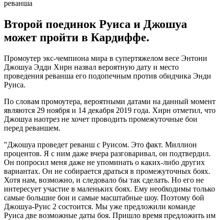
Второй поединок Руиса и Джошуа
может пройти в Кардиффе.
Промоутер экс-чемпиона мира в супертяжелом весе Энтони
Джошуа Эдди Хирн назвал вероятную дату и место
проведения реванша его подопечным против обидчика Энди
Руиса.
По словам промоутера, вероятными датами на данный момент
являются 29 ноября и 14 декабря 2019 года. Хирн отметил, что
Джошуа наотрез не хочет проводить промежуточные бои
перед реваншем.
"Джошуа проведет реванш с Руисом. Это факт. Миллион
процентов. Я с ним даже вчера разговаривал, он подтвердил.
Он попросил меня даже не упоминать о каких-либо других
вариантах. Он не собирается драться в промежуточных боях.
Хотя нам, возможно, и следовало бы так сделать. Но его не
интересует участие в маленьких боях. Ему необходимы только
самые большие бои и самые масштабные шоу. Поэтому бой
Джошуа-Руис 2 состоится. Мы уже предложили команде
Руиса две возможные даты боя. Пришло время предложить им