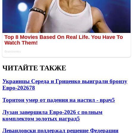
ЧИТАЙТЕ ТАКЖЕ
Украинцы Середа и Гриценко выиграли бронзу
Евро-2026
78
Торнтон умер от падения на настил - врач
5
Лузан завершила Евро-2026 с полным
комплектом золотых наград
5
Левандовски поддержал решение Федерации