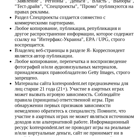
"Заявление", "Регионы", "Деньги", "Власть", "Выборы",
"Тест-драйв", "Спецпроекты", "Промо" публикуются на
правах рекламы.
Раздел Спецпроекты создается совместно с
коммерческими партнерами.
Любое копирование, публикация, републикация и
другое распространение информации, которое содержит
ссылку на "Интерфакс-Украина", EPA / UPG, строго
воспрещается.
Владелец веб-страницы в разделе Я- Корреспондент
является автор публикации.
Любое копирование, перепечатка и воспроизведение
фотографий и/или аудиовизуальных материалов,
принадлежащих правообладателю Getty Images, строго
запрещено.
Материалы сайта korrespondent.net предназначены для
лиц старше 21 года (21+). Участие в азартных играх
может вызвать игровую зависимость. Соблюдайте
правила (принципы) ответственной игры. При
обнаружении первых признаков зависимости
немедленно обратитесь к специалисту. Помните, что
участие в азартных играх не может являться источником
доходов или альтернативой работе. Информационный
ресурс korrespondent.net не проводит игры на реальные
и/или виртуальные деньги, сайт не принимает ни в