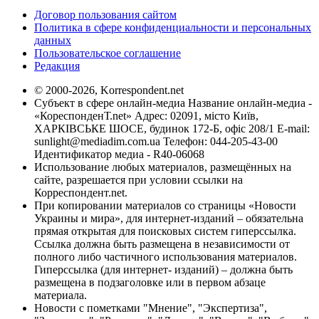
Договор пользования сайтом
Политика в сфере конфиденциальности и персональных
данных
Пользовательское соглашение
Редакция
© 2000-2026, Korrespondent.net
Субъект в сфере онлайн-медиа Название онлайн-медиа -
«КореспонденТ.net» Адрес: 02091, місто Київ,
ХАРКІВСЬКЕ ШОСЕ, будинок 172-Б, офіс 208/1 E-mail:
sunlight@mediadim.com.ua
Телефон: 044-205-43-00
Идентификатор медиа - R40-06068
Использование любых материалов, размещённых на
сайте, разрешается при условии ссылки на
Корреспондент.net.
При копировании материалов со страницы «Новости
Украины и мира», для интернет-изданий – обязательна
прямая открытая для поисковых систем гиперссылка.
Ссылка должна быть размещена в независимости от
полного либо частичного использования материалов.
Гиперссылка (для интернет- изданий) – должна быть
размещена в подзаголовке или в первом абзаце
материала.
Новости с пометками "Мнение", "Экспертиза",