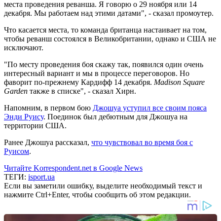
места проведения реванша. Я говорю о 29 ноября или 14
декабря. Мы работаем над этими датами", - сказал промоутер.
Что касается места, то команда британца настаивает на том,
чтобы реванш состоялся в Великобритании, однако и США не
исключают.
"По месту проведения боя скажу так, появился один очень
интересный вариант и мы в процессе переговоров. Но
фаворит по-прежнему Кардифф 14 декабря.
Madison Square
Garden
также в списке", - сказал Хирн.
Напомним, в первом бою
Джошуа уступил все своим пояса
Энди Руису
. Поединок был дебютным для Джошуа на
территории США.
Ранее Джошуа рассказал,
что чувствовал во время боя с
Руисом
.
Читайте Korrespondent.net в Google News
ТЕГИ:
isport.ua
Если вы заметили ошибку, выделите необходимый текст и
нажмите Ctrl+Enter, чтобы сообщить об этом редакции.