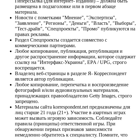
Гиперссылка (для интернет- изданий) – должна быть
размещена в подзаголовке или в первом абзаце
материала.
Новости с пометками "Мнение", "Экспертиза",
"Заявление", "Регионы", "Деньги", "Власть", "Выборы",
"Тест-драйв", "Спецпроекты", "Промо" публикуются на
правах рекламы.
Раздел Спецпроекты создается совместно с
коммерческими партнерами.
Любое копирование, публикация, републикация и
другое распространение информации, которое содержит
ссылку на "Интерфакс-Украина", EPA / UPG, строго
воспрещается.
Владелец веб-страницы в разделе Я- Корреспондент
является автор публикации.
Любое копирование, перепечатка и воспроизведение
фотографий и/или аудиовизуальных материалов,
принадлежащих правообладателю Getty Images, строго
запрещено.
Материалы сайта korrespondent.net предназначены для
лиц старше 21 года (21+). Участие в азартных играх
может вызвать игровую зависимость. Соблюдайте
правила (принципы) ответственной игры. При
обнаружении первых признаков зависимости
немедленно обратитесь к специалисту. Помните, что