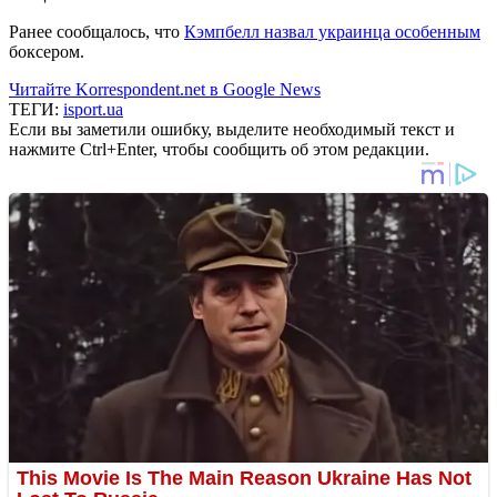
Ранее сообщалось, что
Кэмпбелл назвал украинца особенным
боксером.
Читайте Korrespondent.net в Google News
ТЕГИ:
isport.ua
Если вы заметили ошибку, выделите необходимый текст и
нажмите Ctrl+Enter, чтобы сообщить об этом редакции.