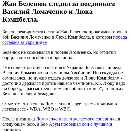
Жан Беленюк следил за поединком
Василий Ломаченко и Люка
Кэмпбелла.
Борец греко-римского стиля Жан Беленюк прокомментировал
бой Василия Ломаченко и Люка Кэмпбелла, в котором
победа
осталась за украинцем
.
Беленюк не сомневался в победе Ломаченко, но отметил
борцовские способности британца.
"Не сплю этой ночью как и вся Украина. Блестящая победа
Василия Ломаченко на туманном Альбионе! Ни секунды не
сомневался, но нужно отдать должное и Люку Кэмпбеллу, -
достойно держался против нашего чемпиона. P.S. Люку надо
на борьбу, я рассмотрел в нем способности к ней", - написал
Беленюк в своем Instagram.
Отметим, что теперь Ломаченко владеет тремя поясами в
легком весе - WBA, WBO и WBC.
После поединка
Ломаченко назвал желаемого соперника
в
следующем бою, а Боб
Арум пообещал бои с лучшими
бойцами.