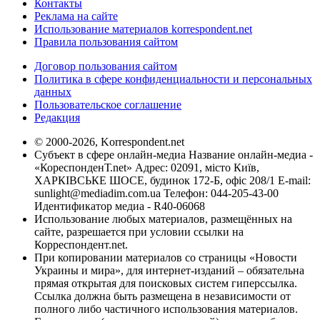
Контакты
Реклама на сайте
Использование материалов korrespondent.net
Правила пользования сайтом
Договор пользования сайтом
Политика в сфере конфиденциальности и персональных
данных
Пользовательское соглашение
Редакция
© 2000-2026, Korrespondent.net
Субъект в сфере онлайн-медиа Название онлайн-медиа -
«КореспонденТ.net» Адрес: 02091, місто Київ,
ХАРКІВСЬКЕ ШОСЕ, будинок 172-Б, офіс 208/1 E-mail:
sunlight@mediadim.com.ua
Телефон: 044-205-43-00
Идентификатор медиа - R40-06068
Использование любых материалов, размещённых на
сайте, разрешается при условии ссылки на
Корреспондент.net.
При копировании материалов со страницы «Новости
Украины и мира», для интернет-изданий – обязательна
прямая открытая для поисковых систем гиперссылка.
Ссылка должна быть размещена в независимости от
полного либо частичного использования материалов.