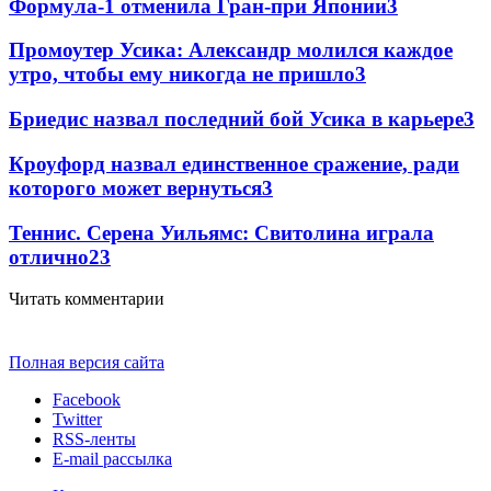
Формула-1 отменила Гран-при Японии
3
Промоутер Усика: Александр молился каждое
утро, чтобы ему никогда не пришло
3
Бриедис назвал последний бой Усика в карьере
3
Кроуфорд назвал единственное сражение, ради
которого может вернуться
3
Теннис. Серена Уильямс: Свитолина играла
отлично
2
3
Читать комментарии
Полная версия сайта
Facebook
Twitter
RSS-ленты
E-mail рассылка