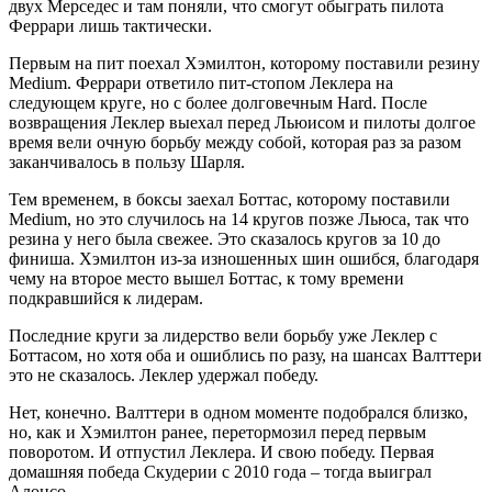
двух Мерседес и там поняли, что смогут обыграть пилота
Феррари лишь тактически.
Первым на пит поехал Хэмилтон, которому поставили резину
Medium. Феррари ответило пит-стопом Леклера на
следующем круге, но с более долговечным Hard. После
возвращения Леклер выехал перед Льюисом и пилоты долгое
время вели очную борьбу между собой, которая раз за разом
заканчивалось в пользу Шарля.
Тем временем, в боксы заехал Боттас, которому поставили
Medium, но это случилось на 14 кругов позже Льюса, так что
резина у него была свежее. Это сказалось кругов за 10 до
финиша. Хэмилтон из-за изношенных шин ошибся, благодаря
чему на второе место вышел Боттас, к тому времени
подкравшийся к лидерам.
Последние круги за лидерство вели борьбу уже Леклер с
Боттасом, но хотя оба и ошиблись по разу, на шансах Валттери
это не сказалось. Леклер удержал победу.
Нет, конечно. Валттери в одном моменте подобрался близко,
но, как и Хэмилтон ранее, перетормозил перед первым
поворотом. И отпустил Леклера. И свою победу. Первая
домашняя победа Скудерии с 2010 года – тогда выиграл
Алонсо.