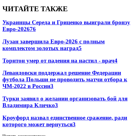
ЧИТАЙТЕ ТАКЖЕ
Украинцы Середа и Гриценко выиграли бронзу
Евро-2026
76
Лузан завершила Евро-2026 с полным
комплектом золотых наград
5
Торнтон умер от падения на настил - врач
4
Левандовски поддержал решение Федерации
футбола Польши не проводить матчи отбора к
ЧМ-2022 в России
3
Турки заявил о желании организовать бой для
Владимира Кличко
3
Кроуфорд назвал единственное сражение, ради
которого может вернуться
3