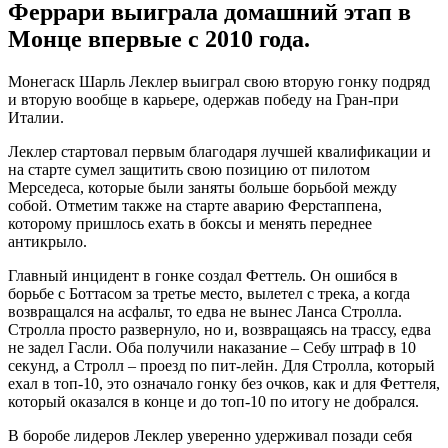
Феррари выиграла домашний этап в
Монце впервые с 2010 года.
Монегаск Шарль Леклер выиграл свою вторую гонку подряд
и вторую вообще в карьере, одержав победу на Гран-при
Италии.
Леклер стартовал первым благодаря лучшей квалификации и
на старте сумел защитить свою позицию от пилотом
Мерседеса, которые были заняты больше борьбой между
собой. Отметим также на старте аварию Ферстаппена,
которому пришлось ехать в боксы и менять переднее
антикрыло.
Главный инцидент в гонке создал Феттель. Он ошибся в
борьбе с Боттасом за третье место, вылетел с трека, а когда
возвращался на асфальт, то едва не вынес Ланса Стролла.
Стролла просто развернуло, но и, возвращаясь на трассу, едва
не задел Гасли. Оба получили наказание – Себу штраф в 10
секунд, а Стролл – проезд по пит-лейн. Для Стролла, который
ехал в топ-10, это означало гонку без очков, как и для Феттеля,
который оказался в конце и до топ-10 по итогу не добрался.
В боробе лидеров Леклер уверенно удерживал позади себя