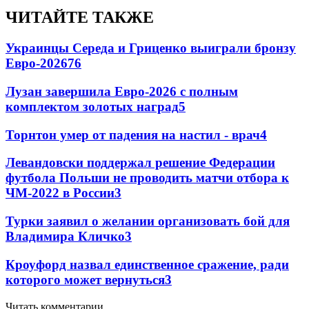
ЧИТАЙТЕ ТАКЖЕ
Украинцы Середа и Гриценко выиграли бронзу
Евро-2026
76
Лузан завершила Евро-2026 с полным
комплектом золотых наград
5
Торнтон умер от падения на настил - врач
4
Левандовски поддержал решение Федерации
футбола Польши не проводить матчи отбора к
ЧМ-2022 в России
3
Турки заявил о желании организовать бой для
Владимира Кличко
3
Кроуфорд назвал единственное сражение, ради
которого может вернуться
3
Читать комментарии