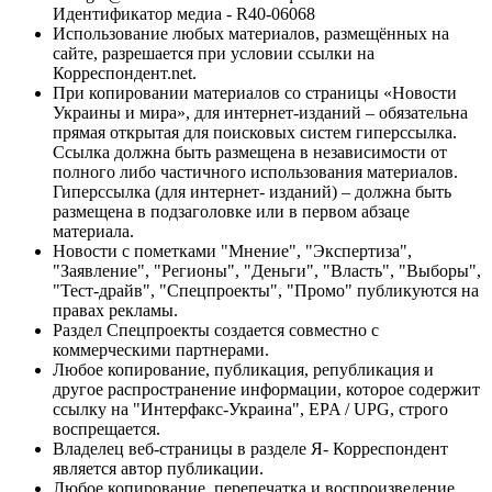
Идентификатор медиа - R40-06068
Использование любых материалов, размещённых на
сайте, разрешается при условии ссылки на
Корреспондент.net.
При копировании материалов со страницы «Новости
Украины и мира», для интернет-изданий – обязательна
прямая открытая для поисковых систем гиперссылка.
Ссылка должна быть размещена в независимости от
полного либо частичного использования материалов.
Гиперссылка (для интернет- изданий) – должна быть
размещена в подзаголовке или в первом абзаце
материала.
Новости с пометками "Мнение", "Экспертиза",
"Заявление", "Регионы", "Деньги", "Власть", "Выборы",
"Тест-драйв", "Спецпроекты", "Промо" публикуются на
правах рекламы.
Раздел Спецпроекты создается совместно с
коммерческими партнерами.
Любое копирование, публикация, републикация и
другое распространение информации, которое содержит
ссылку на "Интерфакс-Украина", EPA / UPG, строго
воспрещается.
Владелец веб-страницы в разделе Я- Корреспондент
является автор публикации.
Любое копирование, перепечатка и воспроизведение