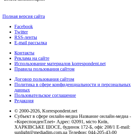
Полная версия сайта
Facebook
Twitter
RSS-ленты
E-mail рассылка
Контакты
Реклама на сайте
Использование материалов korrespondent.net
Правила пользования сайтом
Договор пользования сайтом
Политика в сфере конфиденциальности и персональных
данных
Пользовательское соглашение
Редакция
© 2000-2026, Korrespondent.net
Субъект в сфере онлайн-медиа Название онлайн-медиа -
«КореспонденТ.net» Адрес: 02091, місто Київ,
ХАРКІВСЬКЕ ШОСЕ, будинок 172-Б, офіс 208/1 E-mail:
sunlight@mediadim.com.ua
Телефон: 044-205-43-00