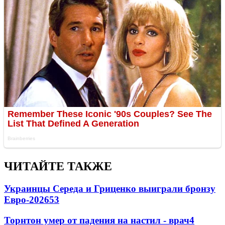
ЧИТАЙТЕ ТАКЖЕ
Украинцы Середа и Гриценко выиграли бронзу
Евро-2026
53
Торнтон умер от падения на настил - врач
4