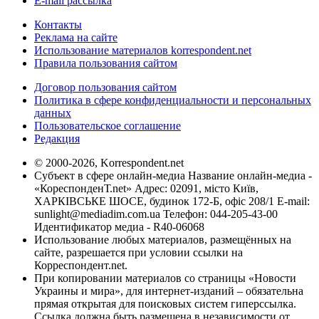
E-mail рассылка
Контакты
Реклама на сайте
Использование материалов korrespondent.net
Правила пользования сайтом
Договор пользования сайтом
Политика в сфере конфиденциальности и персональных
данных
Пользовательское соглашение
Редакция
© 2000-2026, Korrespondent.net
Субъект в сфере онлайн-медиа Название онлайн-медиа -
«КореспонденТ.net» Адрес: 02091, місто Київ,
ХАРКІВСЬКЕ ШОСЕ, будинок 172-Б, офіс 208/1 E-mail:
sunlight@mediadim.com.ua
Телефон: 044-205-43-00
Идентификатор медиа - R40-06068
Использование любых материалов, размещённых на
сайте, разрешается при условии ссылки на
Корреспондент.net.
При копировании материалов со страницы «Новости
Украины и мира», для интернет-изданий – обязательна
прямая открытая для поисковых систем гиперссылка.
Ссылка должна быть размещена в независимости от