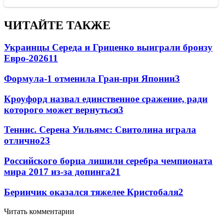
ЧИТАЙТЕ ТАКЖЕ
Украинцы Середа и Гриценко выиграли бронзу
Евро-2026
11
Формула-1 отменила Гран-при Японии
3
Кроуфорд назвал единственное сражение, ради
которого может вернуться
3
Теннис. Серена Уильямс: Свитолина играла
отлично
2
3
Российского борца лишили серебра чемпионата
мира 2017 из-за допинга
2
1
Беринчик оказался тяжелее Кристобаля
2
Читать комментарии