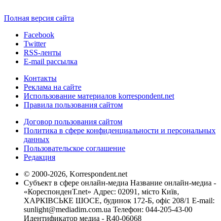
Полная версия сайта
Facebook
Twitter
RSS-ленты
E-mail рассылка
Контакты
Реклама на сайте
Использование материалов korrespondent.net
Правила пользования сайтом
Договор пользования сайтом
Политика в сфере конфиденциальности и персональных
данных
Пользовательское соглашение
Редакция
© 2000-2026, Korrespondent.net
Субъект в сфере онлайн-медиа Название онлайн-медиа -
«КореспонденТ.net» Адрес: 02091, місто Київ,
ХАРКІВСЬКЕ ШОСЕ, будинок 172-Б, офіс 208/1 E-mail:
sunlight@mediadim.com.ua
Телефон: 044-205-43-00
Идентификатор медиа - R40-06068