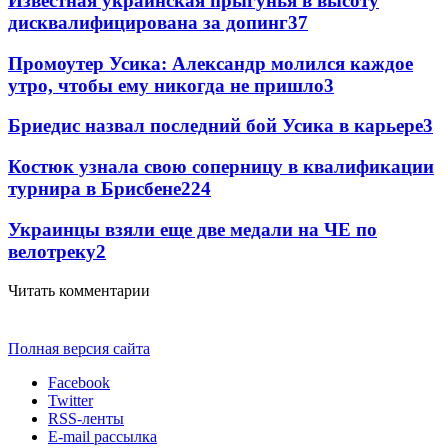
Известная украинская прыгунья в высоту
дисквалифицирована за допинг
3
7
Промоутер Усика: Александр молился каждое
утро, чтобы ему никогда не пришло
3
Бриедис назвал последний бой Усика в карьере
3
Костюк узнала свою соперницу в квалификации
турнира в Брисбене
2
24
Украинцы взяли еще две медали на ЧЕ по
велотреку
2
Читать комментарии
Полная версия сайта
Facebook
Twitter
RSS-ленты
E-mail рассылка