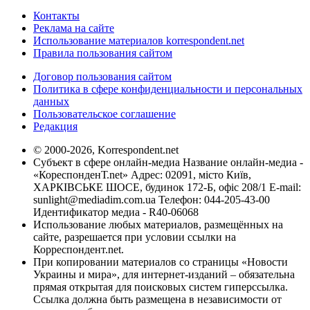
Контакты
Реклама на сайте
Использование материалов korrespondent.net
Правила пользования сайтом
Договор пользования сайтом
Политика в сфере конфиденциальности и персональных
данных
Пользовательское соглашение
Редакция
© 2000-2026, Korrespondent.net
Субъект в сфере онлайн-медиа Название онлайн-медиа -
«КореспонденТ.net» Адрес: 02091, місто Київ,
ХАРКІВСЬКЕ ШОСЕ, будинок 172-Б, офіс 208/1 E-mail:
sunlight@mediadim.com.ua
Телефон: 044-205-43-00
Идентификатор медиа - R40-06068
Использование любых материалов, размещённых на
сайте, разрешается при условии ссылки на
Корреспондент.net.
При копировании материалов со страницы «Новости
Украины и мира», для интернет-изданий – обязательна
прямая открытая для поисковых систем гиперссылка.
Ссылка должна быть размещена в независимости от