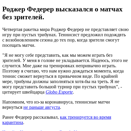
Роджер Федерер высказался о матчах
без зрителей.
Четвертая ракетка мира Роджер Федерер не представляет свою
игру при пустых трибунах. Теннисист предложил подождвть
с возобновлением сезона до тех пор, когда зрители смогут
посещать матчи.
"Я не могу себе представить, как мы можем играть без
зрителей. У меня в голове не укладывается. Надеюсь, этого не
случится. Мне даже на тренировках непривычно играть.
Поэтому я считаю, что нам нужно дождаться момента, когда
теннис сможет вернуться в привычном виде. По крайней
мере, трибуны должны заполняться хотя-бы на треть. Я не
могу представить большой турнир при пустых трибунах", -
цитирует швейцарца
Globo Esporte
.
Напомним, что из-за коронавируса, теннисные матчи
вернуться
не раньше августа
.
Ранее Федерер рассказывал,
как тренируется во время
карантина
.