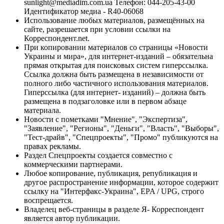
sunlight@mediadim.com.ua
Телефон: 044-205-43-00
Идентификатор медиа - R40-06068
Использование любых материалов, размещённых на
сайте, разрешается при условии ссылки на
Корреспондент.net.
При копировании материалов со страницы «Новости
Украины и мира», для интернет-изданий – обязательна
прямая открытая для поисковых систем гиперссылка.
Ссылка должна быть размещена в независимости от
полного либо частичного использования материалов.
Гиперссылка (для интернет- изданий) – должна быть
размещена в подзаголовке или в первом абзаце
материала.
Новости с пометками "Мнение", "Экспертиза",
"Заявление", "Регионы", "Деньги", "Власть", "Выборы",
"Тест-драйв", "Спецпроекты", "Промо" публикуются на
правах рекламы.
Раздел Спецпроекты создается совместно с
коммерческими партнерами.
Любое копирование, публикация, републикация и
другое распространение информации, которое содержит
ссылку на "Интерфакс-Украина", EPA / UPG, строго
воспрещается.
Владелец веб-страницы в разделе Я- Корреспондент
является автор публикации.