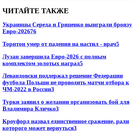
ЧИТАЙТЕ ТАКЖЕ
Украинцы Середа и Гриценко выиграли бронзу
Евро-2026
76
Торнтон умер от падения на настил - врач
5
Лузан завершила Евро-2026 с полным
комплектом золотых наград
5
Левандовски поддержал решение Федерации
футбола Польши не проводить матчи отбора к
ЧМ-2022 в России
3
Турки заявил о желании организовать бой для
Владимира Кличко
3
Кроуфорд назвал единственное сражение, ради
которого может вернуться
3