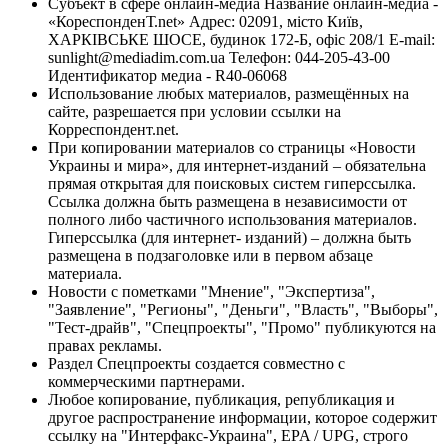
Субъект в сфере онлайн-медиа Название онлайн-медиа -
«КореспонденТ.net» Адрес: 02091, місто Київ,
ХАРКІВСЬКЕ ШОСЕ, будинок 172-Б, офіс 208/1 E-mail:
sunlight@mediadim.com.ua
Телефон: 044-205-43-00
Идентификатор медиа - R40-06068
Использование любых материалов, размещённых на
сайте, разрешается при условии ссылки на
Корреспондент.net.
При копировании материалов со страницы «Новости
Украины и мира», для интернет-изданий – обязательна
прямая открытая для поисковых систем гиперссылка.
Ссылка должна быть размещена в независимости от
полного либо частичного использования материалов.
Гиперссылка (для интернет- изданий) – должна быть
размещена в подзаголовке или в первом абзаце
материала.
Новости с пометками "Мнение", "Экспертиза",
"Заявление", "Регионы", "Деньги", "Власть", "Выборы",
"Тест-драйв", "Спецпроекты", "Промо" публикуются на
правах рекламы.
Раздел Спецпроекты создается совместно с
коммерческими партнерами.
Любое копирование, публикация, републикация и
другое распространение информации, которое содержит
ссылку на "Интерфакс-Украина", EPA / UPG, строго