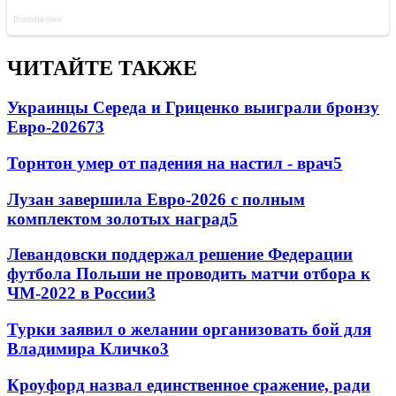
ЧИТАЙТЕ ТАКЖЕ
Украинцы Середа и Гриценко выиграли бронзу
Евро-2026
73
Торнтон умер от падения на настил - врач
5
Лузан завершила Евро-2026 с полным
комплектом золотых наград
5
Левандовски поддержал решение Федерации
футбола Польши не проводить матчи отбора к
ЧМ-2022 в России
3
Турки заявил о желании организовать бой для
Владимира Кличко
3
Кроуфорд назвал единственное сражение, ради