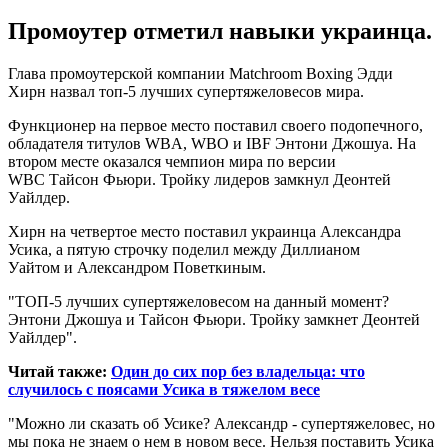
Промоутер отметил навыки украинца.
Глава промоутерской компании Matchroom Boxing Эдди
Хирн назвал топ-5 лучших супертяжеловесов мира.
Функционер на первое место поставил своего подопечного,
обладателя титулов WBA, WBO и IBF Энтони Джошуа. На
втором месте оказался чемпион мира по версии
WBC Тайсон Фьюри. Тройку лидеров замкнул Деонтей
Уайлдер.
Хирн на четвертое место поставил украинца Александра
Усика, а пятую строчку поделил между Диллианом
Уайтом и Александром Поветкиным.
"ТОП-5 лучших супертяжеловесом на данный момент?
Энтони Джошуа и Тайсон Фьюри. Тройку замкнет Деонтей
Уайлдер".
Читай также:
Один до сих пор без владельца: что
случилось с поясами Усика в тяжелом весе
"Можно ли сказать об Усике? Александр - супертяжеловес, но
мы пока не знаем о нем в новом весе. Нельзя поставить Усика