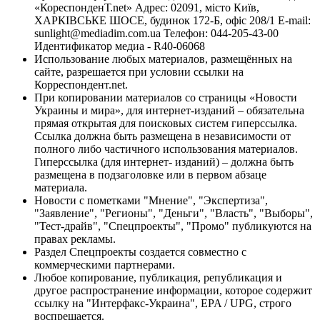
«КореспонденТ.net» Адрес: 02091, місто Київ,
ХАРКІВСЬКЕ ШОСЕ, будинок 172-Б, офіс 208/1 E-mail:
sunlight@mediadim.com.ua
Телефон: 044-205-43-00
Идентификатор медиа - R40-06068
Использование любых материалов, размещённых на
сайте, разрешается при условии ссылки на
Корреспондент.net.
При копировании материалов со страницы «Новости
Украины и мира», для интернет-изданий – обязательна
прямая открытая для поисковых систем гиперссылка.
Ссылка должна быть размещена в независимости от
полного либо частичного использования материалов.
Гиперссылка (для интернет- изданий) – должна быть
размещена в подзаголовке или в первом абзаце
материала.
Новости с пометками "Мнение", "Экспертиза",
"Заявление", "Регионы", "Деньги", "Власть", "Выборы",
"Тест-драйв", "Спецпроекты", "Промо" публикуются на
правах рекламы.
Раздел Спецпроекты создается совместно с
коммерческими партнерами.
Любое копирование, публикация, републикация и
другое распространение информации, которое содержит
ссылку на "Интерфакс-Украина", EPA / UPG, строго
воспрещается.