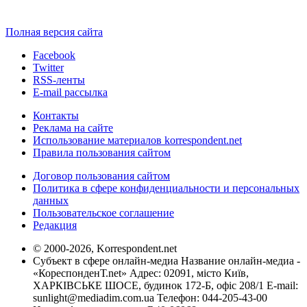
Полная версия сайта
Facebook
Twitter
RSS-ленты
E-mail рассылка
Контакты
Реклама на сайте
Использование материалов korrespondent.net
Правила пользования сайтом
Договор пользования сайтом
Политика в сфере конфиденциальности и персональных
данных
Пользовательское соглашение
Редакция
© 2000-2026, Korrespondent.net
Субъект в сфере онлайн-медиа Название онлайн-медиа -
«КореспонденТ.net» Адрес: 02091, місто Київ,
ХАРКІВСЬКЕ ШОСЕ, будинок 172-Б, офіс 208/1 E-mail:
sunlight@mediadim.com.ua
Телефон: 044-205-43-00