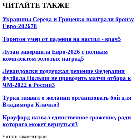
ЧИТАЙТЕ ТАКЖЕ
Украинцы Середа и Гриценко выиграли бронзу
Евро-2026
78
Торнтон умер от падения на настил - врач
5
Лузан завершила Евро-2026 с полным
комплектом золотых наград
5
Левандовски поддержал решение Федерации
футбола Польши не проводить матчи отбора к
ЧМ-2022 в России
3
Турки заявил о желании организовать бой для
Владимира Кличко
3
Кроуфорд назвал единственное сражение, ради
которого может вернуться
3
Читать комментарии