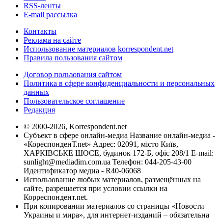
RSS-ленты
E-mail рассылка
Контакты
Реклама на сайте
Использование материалов korrespondent.net
Правила пользования сайтом
Договор пользования сайтом
Политика в сфере конфиденциальности и персональных
данных
Пользовательское соглашение
Редакция
© 2000-2026, Korrespondent.net
Субъект в сфере онлайн-медиа Название онлайн-медиа -
«КореспонденТ.net» Адрес: 02091, місто Київ,
ХАРКІВСЬКЕ ШОСЕ, будинок 172-Б, офіс 208/1 E-mail:
sunlight@mediadim.com.ua
Телефон: 044-205-43-00
Идентификатор медиа - R40-06068
Использование любых материалов, размещённых на
сайте, разрешается при условии ссылки на
Корреспондент.net.
При копировании материалов со страницы «Новости
Украины и мира», для интернет-изданий – обязательна