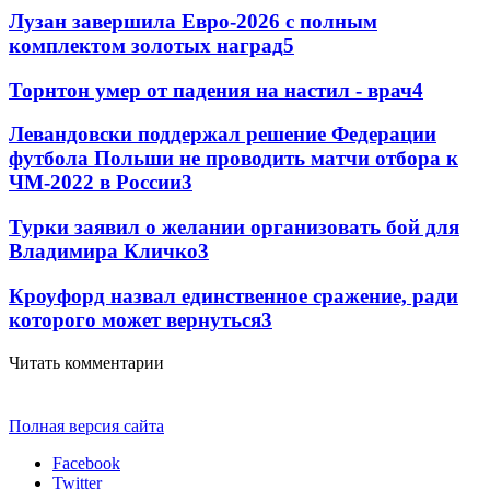
Лузан завершила Евро-2026 с полным
комплектом золотых наград
5
Торнтон умер от падения на настил - врач
4
Левандовски поддержал решение Федерации
футбола Польши не проводить матчи отбора к
ЧМ-2022 в России
3
Турки заявил о желании организовать бой для
Владимира Кличко
3
Кроуфорд назвал единственное сражение, ради
которого может вернуться
3
Читать комментарии
Полная версия сайта
Facebook
Twitter