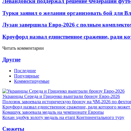
Левандовски поддержал решение Федерации футб
Турки заявил о желании организовать бой для 
Лузан завершила Евро-2026 с полным комплекто
Кроуфорд назвал единственное сражение, ради ко
Читать комментарии
Другие
Последние
Популярные
Комментируемые
Украинцы Середа и Гриценко выиграли бронзу Евро-2026
Полозюк завоевала историческую бронзу на ЧМ-2026 по фехт
Кроуфорд назвал единственное сражение, ради которого может
Комащук завоевала медаль на чемпионате Европы
Кохан здобув золоту медаль на етапі Континентального туру
Сюжеты