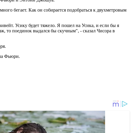
 много бегает. Как он собирается подобраться к двухметровым
вейт. Усику будет тяжело. Я пошел на Усика, и если бы я
яж, то поединок выдался бы скучным", - сказал Чисора в
ря.
на Фьюри.