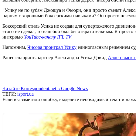
"Усику не по зубам Джошуа и Фьюри, они просто съедят Алекса
парням с хорошими боксерскими навыками? Он просто не сможет
Боксерский стиль Усика не создан для супертяжелого дивизиона
этого не сделал, то наш бой был бы отвратительным. Я просто 
интервью
YouTube-каналу IFL TV
.
Напомним,
Чисора проиграл Усику
единогласным решением суде
Ранее спарринг-партнер Александра Усика Дэвид
Аллен высказ
Читайте Korrespondent.net в Google News
ТЕГИ:
isport.ua
Если вы заметили ошибку, выделите необходимый текст и нажми