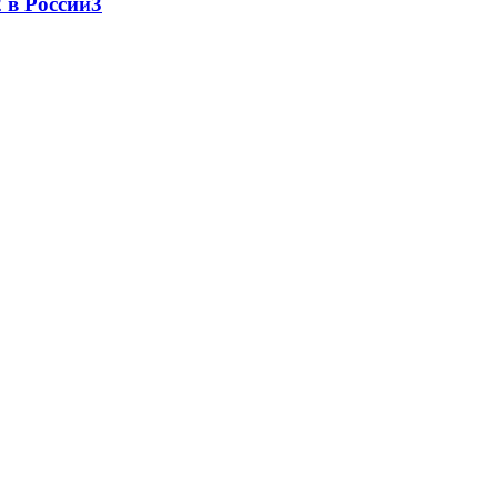
 в России
3