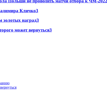
ола Польши не проводить матчи отбора к ЧМ-2022
Владимира Кличко
3
м золотых наград
3
торого может вернуться
3
ованию
 вернуться