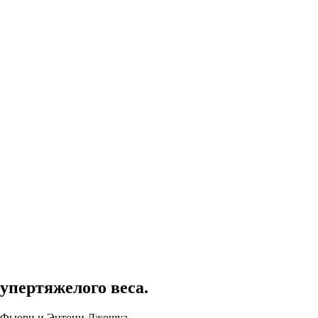
упертяжелого веса.
а Фьюри и Энтони Джошуа.