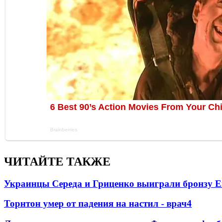
ЧИТАЙТЕ ТАКЖЕ
Украинцы Середа и Гриценко выиграли бронзу Е
Торнтон умер от падения на настил - врач
4