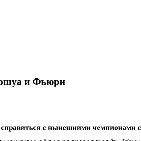
жошуа и Фьюри
т справиться с нынешними чемпионами с
пективы украинца в бою против чемпионов хэвивейта - Тайсон