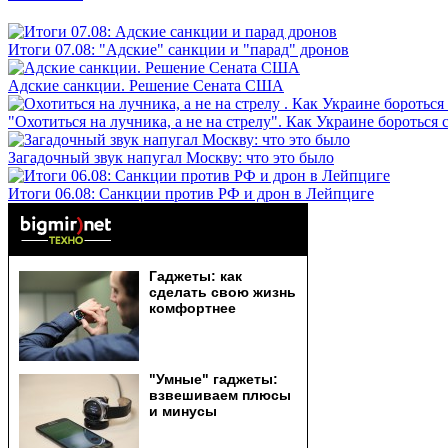
Итоги 07.08: "Адские" санкции и "парад" дронов
Адские санкции. Решение Сената США
"Охотиться на лучника, а не на стрелу". Как Украине бороться 
Загадочный звук напугал Москву: что это было
Итоги 06.08: Санкции против РФ и дрон в Лейпциге