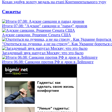
Кохан здобув золоту медаль на етапі Континентального туру
Сюжеты
Итоги 07.08: "Адские" санкции и "парад" дронов
Адские санкции. Решение Сената США
"Охотиться на лучника, а не на стрелу". Как Украине бороться 
Загадочный звук напугал Москву: что это было
Итоги 06.08: Санкции против РФ и дрон в Лейпциге