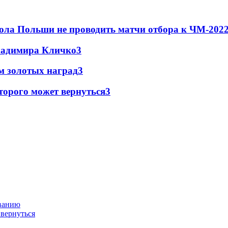
ола Польши не проводить матчи отбора к ЧМ-2022
Владимира Кличко
3
м золотых наград
3
торого может вернуться
3
ованию
 вернуться