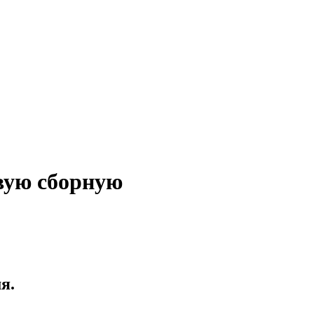
вую сборную
я.