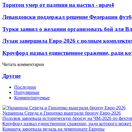
Торнтон умер от падения на настил - врач
4
Левандовски поддержал решение Федерации футб
Турки заявил о желании организовать бой для 
Лузан завершила Евро-2026 с полным комплекто
Кроуфорд назвал единственное сражение, ради ко
Читать комментарии
Другие
Последние
Популярные
Комментируемые
Украинцы Середа и Гриценко выиграли бронзу Евро-2026
Полозюк завоевала историческую бронзу на ЧМ-2026 по фехт
Кроуфорд назвал единственное сражение, ради которого может
Комащук завоевала медаль на чемпионате Европы