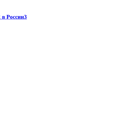
 в России
3