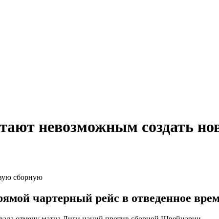
итают невозможным создать но
рямой чартерный рейс в отведенное врем
вала отмену матча Лиги наций против сборной Швейцарии.