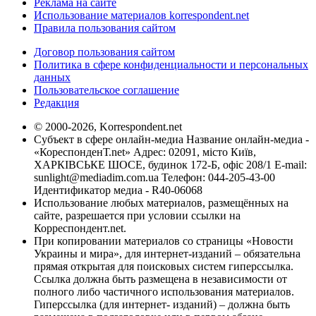
Реклама на сайте
Использование материалов korrespondent.net
Правила пользования сайтом
Договор пользования сайтом
Политика в сфере конфиденциальности и персональных
данных
Пользовательское соглашение
Редакция
© 2000-2026, Korrespondent.net
Субъект в сфере онлайн-медиа Название онлайн-медиа -
«КореспонденТ.net» Адрес: 02091, місто Київ,
ХАРКІВСЬКЕ ШОСЕ, будинок 172-Б, офіс 208/1 E-mail:
sunlight@mediadim.com.ua
Телефон: 044-205-43-00
Идентификатор медиа - R40-06068
Использование любых материалов, размещённых на
сайте, разрешается при условии ссылки на
Корреспондент.net.
При копировании материалов со страницы «Новости
Украины и мира», для интернет-изданий – обязательна
прямая открытая для поисковых систем гиперссылка.
Ссылка должна быть размещена в независимости от
полного либо частичного использования материалов.
Гиперссылка (для интернет- изданий) – должна быть