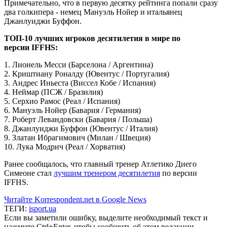
Примечательно, что в первую десятку рейтинга попали сразу
два голкипера - немец Мануэль Нойер и итальянец
Джанлуиджи Буффон.
ТОП-10 лучших игроков десятилетия в мире по
версии IFFHS:
1. Лионель Месси (Барселона / Аргентина)
2. Криштиану Роналду (Ювентус / Португалия)
3. Андрес Иньеста (Виссел Кобе / Испания)
4. Неймар (ПСЖ / Бразилия)
5. Серхио Рамос (Реал / Испания)
6. Мануэль Нойер (Бавария / Германия)
7. Роберт Левандовски (Бавария / Польша)
8. Джанлуиджи Буффон (Ювентус / Италия)
9. Златан Ибрагимович (Милан / Швеция)
10. Лука Модрич (Реал / Хорватия)
Ранее сообщалось, что главный тренер Атлетико Диего
Симеоне стал
лучшим тренером десятилетия
по версии
IFFHS.
Читайте Korrespondent.net в Google News
ТЕГИ:
isport.ua
Если вы заметили ошибку, выделите необходимый текст и
нажмите Ctrl+Enter, чтобы сообщить об этом редакции.