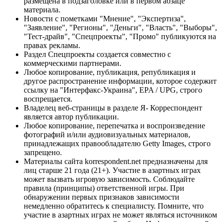
размещена в подзаголовке или в первом абзаце
материала.
Новости с пометками "Мнение", "Экспертиза",
"Заявление", "Регионы", "Деньги", "Власть", "Выборы",
"Тест-драйв", "Спецпроекты", "Промо" публикуются на
правах рекламы.
Раздел Спецпроекты создается совместно с
коммерческими партнерами.
Любое копирование, публикация, републикация и
другое распространение информации, которое содержит
ссылку на "Интерфакс-Украина", EPA / UPG, строго
воспрещается.
Владелец веб-страницы в разделе Я- Корреспондент
является автор публикации.
Любое копирование, перепечатка и воспроизведение
фотографий и/или аудиовизуальных материалов,
принадлежащих правообладателю Getty Images, строго
запрещено.
Материалы сайта korrespondent.net предназначены для
лиц старше 21 года (21+). Участие в азартных играх
может вызвать игровую зависимость. Соблюдайте
правила (принципы) ответственной игры. При
обнаружении первых признаков зависимости
немедленно обратитесь к специалисту. Помните, что
участие в азартных играх не может являться источником