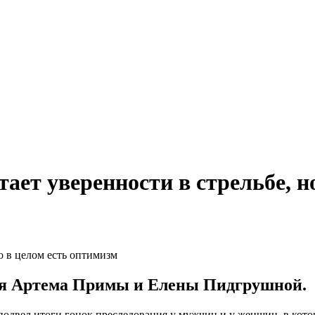
тает уверенности в стрельбе, н
ия Артема Примы и Елены Пидгрушной.
двел итоги гонок преследования у мужчин и у женщин, в котор