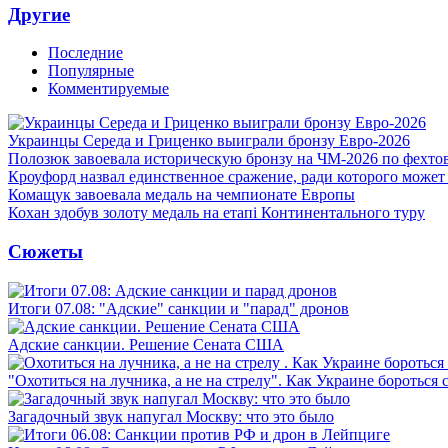
Другие
Последние
Популярные
Комментируемые
Украинцы Середа и Гриценко выиграли бронзу Евро-2026
Полозюк завоевала историческую бронзу на ЧМ-2026 по фехт
Кроуфорд назвал единственное сражение, ради которого может
Комащук завоевала медаль на чемпионате Европы
Кохан здобув золоту медаль на етапі Континентального туру
Сюжеты
Итоги 07.08: "Адские" санкции и "парад" дронов
Адские санкции. Решение Сената США
"Охотиться на лучника, а не на стрелу". Как Украине бороться 
Загадочный звук напугал Москву: что это было