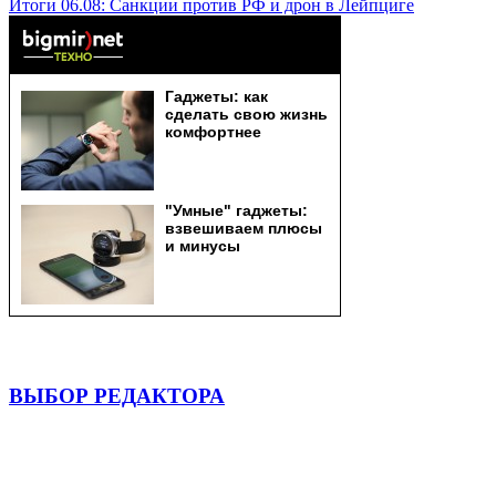
Итоги 06.08: Санкции против РФ и дрон в Лейпциге
ВЫБОР РЕДАКТОРА