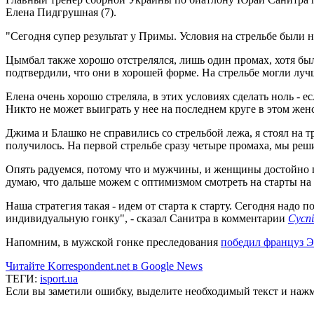
Елена Пидгрушная (7).
"Сегодня супер результат у Примы. Условия на стрельбе были н
Цымбал также хорошо отстрелялся, лишь один промах, хотя был
подтвердили, что они в хорошей форме. На стрельбе могли лучш
Елена очень хорошо стреляла, в этих условиях сделать ноль - 
Никто не может выиграть у нее на последнем круге в этом жен
Джима и Блашко не справились со стрельбой лежа, я стоял на т
получилось. На первой стрельбе сразу четыре промаха, мы реши
Опять радуемся, потому что и мужчины, и женщины достойно пр
думаю, что дальше можем с оптимизмом смотреть на старты на
Наша стратегия такая - идем от старта к старту. Сегодня надо
индивидуальную гонку", - сказал Санитра в комментарии
Сусп
Напомним, в мужской гонке преследования
победил француз 
Читайте Korrespondent.net в Google News
ТЕГИ:
isport.ua
Если вы заметили ошибку, выделите необходимый текст и нажми