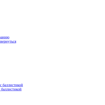
ованию
 вернуться
с баллистикой