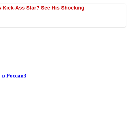
 в России
3