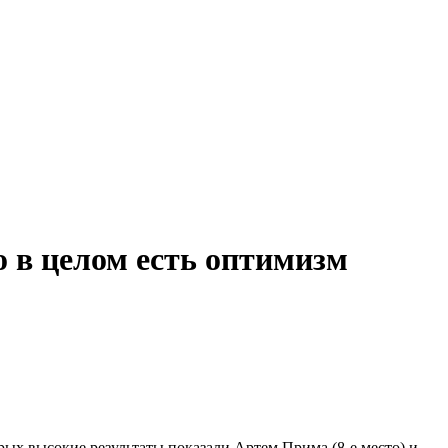
о в целом есть оптимизм
ых высокие результаты показали Артем Прима (8-е место) и