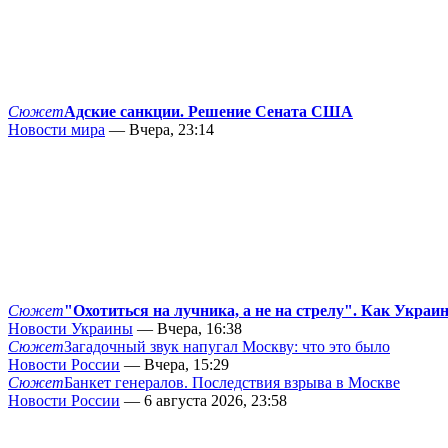
Сюжет
Адские санкции. Решение Сената США
Новости мира
— Вчера, 23:14
Сюжет
"Охотиться на лучника, а не на стрелу". Как Украи
Новости Украины
— Вчера, 16:38
Сюжет
Загадочный звук напугал Москву: что это было
Новости России
— Вчера, 15:29
Сюжет
Банкет генералов. Последствия взрыва в Москве
Новости России
— 6 августа 2026, 23:58