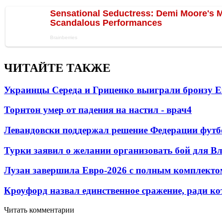
ЧИТАЙТЕ ТАКЖЕ
Украинцы Середа и Гриценко выиграли бронзу Е
Торнтон умер от падения на настил - врач
4
Левандовски поддержал решение Федерации футб
Турки заявил о желании организовать бой для 
Лузан завершила Евро-2026 с полным комплекто
Кроуфорд назвал единственное сражение, ради ко
Читать комментарии