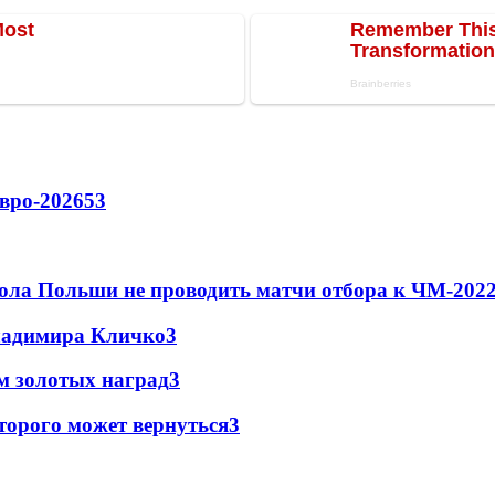
вро-2026
53
ола Польши не проводить матчи отбора к ЧМ-2022
Владимира Кличко
3
м золотых наград
3
торого может вернуться
3