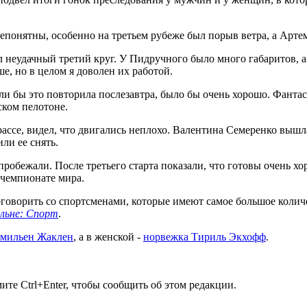
епонятны, особенно на третьем рубеже был порыв ветра, а Артем
 неудачный третий круг. У Пидручного было много габаритов, а
е, но в целом я доволен их работой.
если бы это повторила послезавтра, было бы очень хорошо. Фант
ском пелотоне.
рассе, видел, что двигались неплохо. Валентина Семеренко вышла
ли ее снять.
обежали. После третьего старта показали, что готовы очень хор
 чемпионате мира.
 поговорить со спортсменами, которые имеют самое большое колич
ільне: Спорт
.
Эмильен Жаклен
, а в женской -
норвежка Тириль Экхофф
.
те Ctrl+Enter, чтобы сообщить об этом редакции.