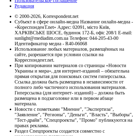
Пользовательское соглашение
Редакция
© 2000-2026, Korrespondent.net
Субъект в сфере онлайн-медиа Название онлайн-медиа -
«КореспонденТ.net» Адрес: 02091, місто Київ,
ХАРКІВСЬКЕ ШОСЕ, будинок 172-Б, офіс 208/1 E-mail:
sunlight@mediadim.com.ua
Телефон: 044-205-43-00
Идентификатор медиа - R40-06068
Использование любых материалов, размещённых на
сайте, разрешается при условии ссылки на
Корреспондент.net.
При копировании материалов со страницы «Новости
Украины и мира», для интернет-изданий – обязательна
прямая открытая для поисковых систем гиперссылка.
Ссылка должна быть размещена в независимости от
полного либо частичного использования материалов.
Гиперссылка (для интернет- изданий) – должна быть
размещена в подзаголовке или в первом абзаце
материала.
Новости с пометками "Мнение", "Экспертиза",
"Заявление", "Регионы", "Деньги", "Власть", "Выборы",
"Тест-драйв", "Спецпроекты", "Промо" публикуются на
правах рекламы.
Раздел Спецпроекты создается совместно с