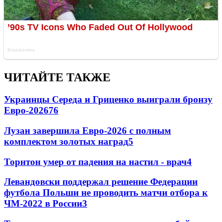
ЧИТАЙТЕ ТАКЖЕ
Украинцы Середа и Гриценко выиграли бронзу
Евро-2026
76
Лузан завершила Евро-2026 с полным
комплектом золотых наград
5
Торнтон умер от падения на настил - врач
4
Левандовски поддержал решение Федерации
футбола Польши не проводить матчи отбора к
ЧМ-2022 в России
3