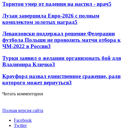
Торнтон умер от падения на настил - врач
5
Лузан завершила Евро-2026 с полным
комплектом золотых наград
5
Левандовски поддержал решение Федерации
футбола Польши не проводить матчи отбора к
ЧМ-2022 в России
3
Турки заявил о желании организовать бой для
Владимира Кличко
3
Кроуфорд назвал единственное сражение, ради
которого может вернуться
3
Читать комментарии
Полная версия сайта
Facebook
Twitter