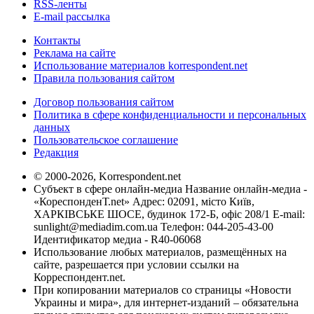
RSS-ленты
E-mail рассылка
Контакты
Реклама на сайте
Использование материалов korrespondent.net
Правила пользования сайтом
Договор пользования сайтом
Политика в сфере конфиденциальности и персональных
данных
Пользовательское соглашение
Редакция
© 2000-2026, Korrespondent.net
Субъект в сфере онлайн-медиа Название онлайн-медиа -
«КореспонденТ.net» Адрес: 02091, місто Київ,
ХАРКІВСЬКЕ ШОСЕ, будинок 172-Б, офіс 208/1 E-mail:
sunlight@mediadim.com.ua
Телефон: 044-205-43-00
Идентификатор медиа - R40-06068
Использование любых материалов, размещённых на
сайте, разрешается при условии ссылки на
Корреспондент.net.
При копировании материалов со страницы «Новости
Украины и мира», для интернет-изданий – обязательна