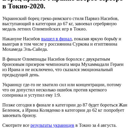
в Токио-2020.
Украинский борец греко-римского стиля Парвиз Насибов,
выступающий в категории до 67 кг, завоевал серебряную
медаль летних Олимпийских игр в Токио.
Накануне Насибов
вышел в финал
, показав яркую борьбу и
выиграв в том числе у россиянина Суркова и египтянина
Мохамеда Эль-Сайеда.
В финале Олимпиады Насибов боролся с двукратным
бронзовым призером чемпионата мира Мухаммадали Гераеи
из Ирана и не исключено, что сказался эмоциональный
предыдущий день.
Украинцу где-то не хватило сил или концентрации, потому
что он допустил несколько ошибок против крепкого
соперника и уступил ему 1:9.
Позже сегодня в финале в категории до 87 будет бороться Жан
Беленюк, а Ирина Коляденко в категории до 62 кг попробует
завоевать бронзу.
Смотрите все
результаты украинцев
в Токио за 4 августа.