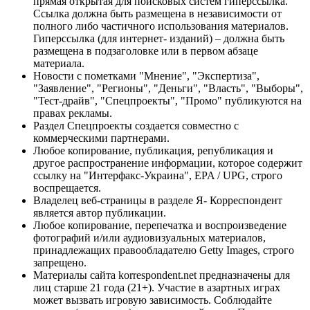
прямая открытая для поисковых систем гиперссылка.
Ссылка должна быть размещена в независимости от
полного либо частичного использования материалов.
Гиперссылка (для интернет- изданий) – должна быть
размещена в подзаголовке или в первом абзаце
материала.
Новости с пометками "Мнение", "Экспертиза",
"Заявление", "Регионы", "Деньги", "Власть", "Выборы",
"Тест-драйв", "Спецпроекты", "Промо" публикуются на
правах рекламы.
Раздел Спецпроекты создается совместно с
коммерческими партнерами.
Любое копирование, публикация, републикация и
другое распространение информации, которое содержит
ссылку на "Интерфакс-Украина", EPA / UPG, строго
воспрещается.
Владелец веб-страницы в разделе Я- Корреспондент
является автор публикации.
Любое копирование, перепечатка и воспроизведение
фотографий и/или аудиовизуальных материалов,
принадлежащих правообладателю Getty Images, строго
запрещено.
Материалы сайта korrespondent.net предназначены для
лиц старше 21 года (21+). Участие в азартных играх
может вызвать игровую зависимость. Соблюдайте