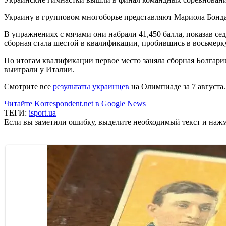
Украину в групповом многоборье представляют Мариола Бонда
В упражнениях с мячами они набрали 41,450 балла, показав се
сборная стала шестой в квалификации, пробившись в восьмерк
По итогам квалификации первое место заняла сборная Болгарии
выиграли у Италии.
Смотрите все
результаты украинцев
на Олимпиаде за 7 августа.
Читайте Korrespondent.net в Google News
ТЕГИ:
isport.ua
Если вы заметили ошибку, выделите необходимый текст и нажми