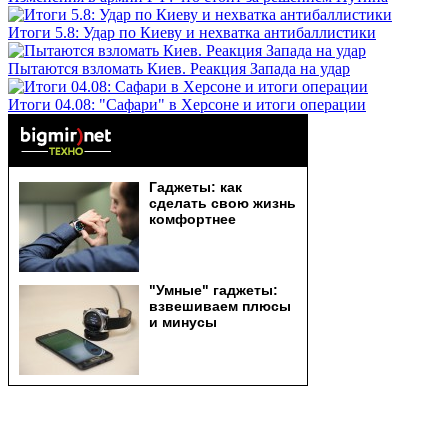
Итоги 5.8: Удар по Киеву и нехватка антибаллистики
Пытаются взломать Киев. Реакция Запада на удар
Итоги 04.08: "Сафари" в Херсоне и итоги операции