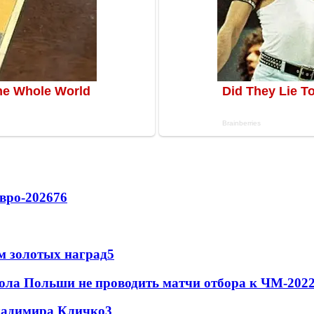
вро-2026
76
м золотых наград
5
ола Польши не проводить матчи отбора к ЧМ-2022
Владимира Кличко
3