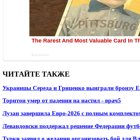
ЧИТАЙТЕ ТАКЖЕ
Украинцы Середа и Гриценко выиграли бронзу Е
Торнтон умер от падения на настил - врач
5
Лузан завершила Евро-2026 с полным комплекто
Левандовски поддержал решение Федерации футб
Турки заявил о желании организовать бой для 