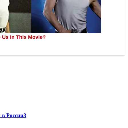
 в России
3