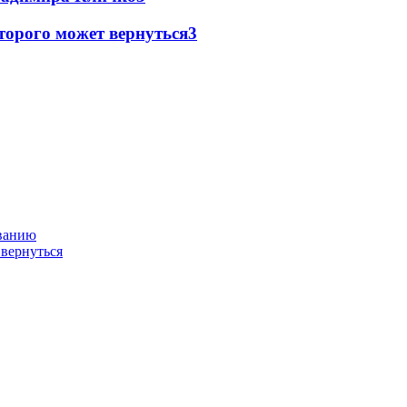
торого может вернуться
3
ованию
 вернуться