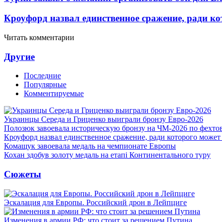
Кроуфорд назвал единственное сражение, ради ко
Читать комментарии
Другие
Последние
Популярные
Комментируемые
Украинцы Середа и Гриценко выиграли бронзу Евро-2026
Полозюк завоевала историческую бронзу на ЧМ-2026 по фехт
Кроуфорд назвал единственное сражение, ради которого может
Комащук завоевала медаль на чемпионате Европы
Кохан здобув золоту медаль на етапі Континентального туру
Сюжеты
Эскалация для Европы. Российский дрон в Лейпциге
Изменения в армии РФ: что стоит за решением Путина