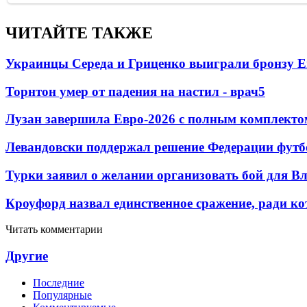
ЧИТАЙТЕ ТАКЖЕ
Украинцы Середа и Гриценко выиграли бронзу Е
Торнтон умер от падения на настил - врач
5
Лузан завершила Евро-2026 с полным комплекто
Левандовски поддержал решение Федерации футб
Турки заявил о желании организовать бой для 
Кроуфорд назвал единственное сражение, ради ко
Читать комментарии
Другие
Последние
Популярные