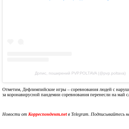
Допис, поширений PVP.POLTAVA (@pvp.poltava)
Отметим, Дефлимпийские игры – соревнования людей с нарушени
за коронавирусной пандемии соревнования перенесли на май с
Новости от
Корреспондент.net
в Telegram. Подписывайтесь н