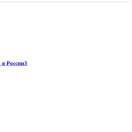
 в России
3