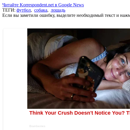
Читайте Korrespondent.net в Google News
ТЕГИ:
футбол
,
собака
,
лошадь
Если вы заметили ошибку, выделите необходимый текст и нажми