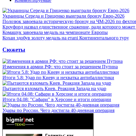
Комментируемые
Украинцы Середа и Гриценко выиграли бронзу Евро-2026
Полозюк завоевала историческую бронзу на ЧМ-2026 по фехт
Кроуфорд назвал единственное сражение, ради которого может
Комащук завоевала медаль на чемпионате Европы
Кохан здобув золоту медаль на етапі Континентального туру
Сюжеты
Изменения в армии РФ: что стоит за решением Путина
Итоги 5.8: Удар по Киеву и нехватка антибаллистики
Пытаются взломать Киев. Реакция Запада на удар
Итоги 04.08: "Сафари" в Херсоне и итоги операции
Удары по России. Чего достигла 40-дневная операция