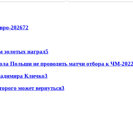
вро-2026
72
м золотых наград
5
ола Польши не проводить матчи отбора к ЧМ-2022
Владимира Кличко
3
торого может вернуться
3