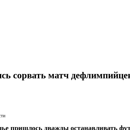
сь сорвать матч дефлимпийце
сти
судье пришлось дважды останавливать фу