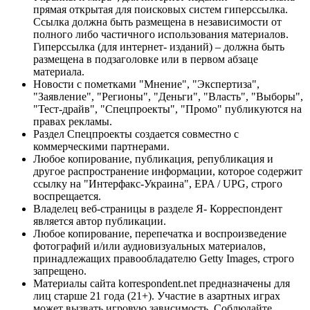
прямая открытая для поисковых систем гиперссылка.
Ссылка должна быть размещена в независимости от
полного либо частичного использования материалов.
Гиперссылка (для интернет- изданий) – должна быть
размещена в подзаголовке или в первом абзаце
материала.
Новости с пометками "Мнение", "Экспертиза",
"Заявление", "Регионы", "Деньги", "Власть", "Выборы",
"Тест-драйв", "Спецпроекты", "Промо" публикуются на
правах рекламы.
Раздел Спецпроекты создается совместно с
коммерческими партнерами.
Любое копирование, публикация, републикация и
другое распространение информации, которое содержит
ссылку на "Интерфакс-Украина", EPA / UPG, строго
воспрещается.
Владелец веб-страницы в разделе Я- Корреспондент
является автор публикации.
Любое копирование, перепечатка и воспроизведение
фотографий и/или аудиовизуальных материалов,
принадлежащих правообладателю Getty Images, строго
запрещено.
Материалы сайта korrespondent.net предназначены для
лиц старше 21 года (21+). Участие в азартных играх
может вызвать игровую зависимость. Соблюдайте