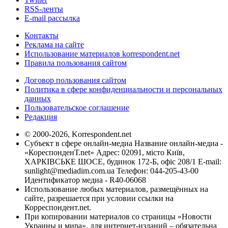
RSS-ленты
E-mail рассылка
Контакты
Реклама на сайте
Использование материалов korrespondent.net
Правила пользования сайтом
Договор пользования сайтом
Политика в сфере конфиденциальности и персональных
данных
Пользовательское соглашение
Редакция
© 2000-2026, Korrespondent.net
Субъект в сфере онлайн-медиа Название онлайн-медиа -
«КореспонденТ.net» Адрес: 02091, місто Київ,
ХАРКІВСЬКЕ ШОСЕ, будинок 172-Б, офіс 208/1 E-mail:
sunlight@mediadim.com.ua
Телефон: 044-205-43-00
Идентификатор медиа - R40-06068
Использование любых материалов, размещённых на
сайте, разрешается при условии ссылки на
Корреспондент.net.
При копировании материалов со страницы «Новости
Украины и мира», для интернет-изданий – обязательна