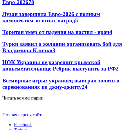
Евро-2026
70
Лузан завершила Евро-2026 с полным
комплектом золотых наград
5
Торнтон умер от падения на настил - врач
4
Турки заявил о желании организовать бой для
Владимира Кличко
3
НОК Украины не разрешит крымской
копьеметательнице Ребрик выступить за РФ
2
Всемирные игры: украинец выиграл золото в
соревнованиях по джиу-джитсу
2
4
Читать комментарии
Полная версия сайта
Facebook
Twitter