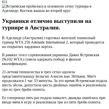
611
Украинки отлично выступили на
турнире в Австралии.
В Аделаиде (Австралия) стартовал женский теннисный
турнир WTA 250 Adelaide International 2, который проводится
на открытых хардовых кортах.
В рамках этого соревнования украинка Даяна Ястремская
(№102 WTA) сумела одержать победу в финале
квалификации.
21-летняя теннисистка в трех сетах одолела
представительницу Бельгии Алисон ван Эйтванк. Матч
продолжался 1 час 33 минуты. За это время Ястремская подала
шесть эйсов, допустила шесть двойных ошибок и реализовала
три из трех брейк-поинта.
Ее соперница пять раз подала навылет, дважды ошиблась при
вводе мяча в игру и реализовала три из пяти брейк-поинта.