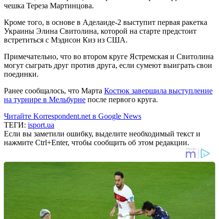
чешка Тереза Мартинцова.
Кроме того, в основе в Аделаиде-2 выступит первая ракетка
Украины Элина Свитолина, которой на старте предстоит
встретиться с Мэдисон Киз из США.
Примечательно, что во втором круге Ястремская и Свитолина
могут сыграть друг против друга, если сумеют выиграть свои
поединки.
Ранее сообщалось, что Марта
Костюк завершила выступление
на турнире в Мельбурне
после первого круга.
Читайте Korrespondent.net в Google News
ТЕГИ:
isport.ua
Если вы заметили ошибку, выделите необходимый текст и
нажмите Ctrl+Enter, чтобы сообщить об этом редакции.