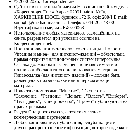
© 2000-2026, Korrespondent.net
Субъект в сфере онлайн-медиа Название онлайн-медиа -
«КореспонденТ.net» Адрес: 02091, місто Київ,
ХАРКІВСЬКЕ ШОСЕ, будинок 172-Б, офіс 208/1 E-mail:
sunlight@mediadim.com.ua
Телефон: 044-205-43-00
Идентификатор медиа - R40-06068
Использование любых материалов, размещённых на
сайте, разрешается при условии ссылки на
Корреспондент.net.
При копировании материалов со страницы «Новости
Украины и мира», для интернет-изданий – обязательна
прямая открытая для поисковых систем гиперссылка.
Ссылка должна быть размещена в независимости от
полного либо частичного использования материалов.
Гиперссылка (для интернет- изданий) – должна быть
размещена в подзаголовке или в первом абзаце
материала.
Новости с пометками "Мнение", "Экспертиза",
"Заявление", "Регионы", "Деньги", "Власть", "Выборы",
"Тест-драйв", "Спецпроекты", "Промо" публикуются на
правах рекламы.
Раздел Спецпроекты создается совместно с
коммерческими партнерами.
Любое копирование, публикация, републикация и
другое распространение информации, которое содержит