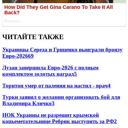
ЧИТАЙТЕ ТАКЖЕ
Украинцы Середа и Гриценко выиграли бронзу
Евро-2026
69
Лузан завершила Евро-2026 с полным
комплектом золотых наград
5
Торнтон умер от падения на настил - врач
4
Турки заявил о желании организовать бой для
Владимира Кличко
3
НОК Украины не разрешит крымской
копьеметательнице Ребрик выступить за РФ
2