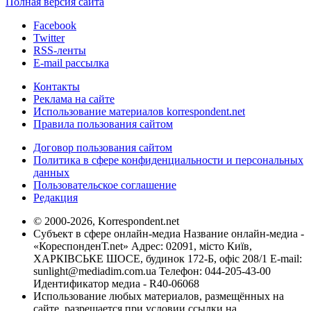
Полная версия сайта
Facebook
Twitter
RSS-ленты
E-mail рассылка
Контакты
Реклама на сайте
Использование материалов korrespondent.net
Правила пользования сайтом
Договор пользования сайтом
Политика в сфере конфиденциальности и персональных
данных
Пользовательское соглашение
Редакция
© 2000-2026, Korrespondent.net
Субъект в сфере онлайн-медиа Название онлайн-медиа -
«КореспонденТ.net» Адрес: 02091, місто Київ,
ХАРКІВСЬКЕ ШОСЕ, будинок 172-Б, офіс 208/1 E-mail:
sunlight@mediadim.com.ua
Телефон: 044-205-43-00
Идентификатор медиа - R40-06068
Использование любых материалов, размещённых на
сайте, разрешается при условии ссылки на