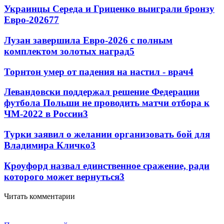
Украинцы Середа и Гриценко выиграли бронзу
Евро-2026
77
Лузан завершила Евро-2026 с полным
комплектом золотых наград
5
Торнтон умер от падения на настил - врач
4
Левандовски поддержал решение Федерации
футбола Польши не проводить матчи отбора к
ЧМ-2022 в России
3
Турки заявил о желании организовать бой для
Владимира Кличко
3
Кроуфорд назвал единственное сражение, ради
которого может вернуться
3
Читать комментарии