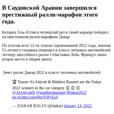
В Саудовской Аравии завершился
престижный ралли-марафон этого
года.
Катарец Аль-Аттия в четвертый раз в своей карьере победил
на престижном ралли-марафоне Дакар.
По итогам всех 12-ти этапов соревнований 2022 года, экипаж
51-летнего гонщика опередил в классе легковых автомобилей
легенду шоссейного ралли Себастьяна Леба. Француз занял
второе место в общем зачете.
Зачет ралли Дакар-2022 в классе легковых автомобилей
🏆 Nasser Al-Attiyah & Mathieu Baumel are the Dakar
2022 winners in the car category 👏 👏 👏
@AlAttiyahN
@matthieubaumel
#Dakar2022
pic.twitter.com/6hzjYByEs4
— DAKAR RALLY (@dakar)
January 14, 2022