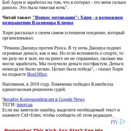
Боб Арум и заработал на том, что я потерял - это меня сильно
ранило. Это была тяжелая ночь".
Читай также:
"Вопрос мотивации": Хирн - о возможном
возвращении Владимира Кличко
Хирн рассказал о своем самом успешном поединке, который
организовывал.
"Реванш Джошуа против Руиса. В ту ночь Джошуа поднял
огромные деньги, как и мы. Но если вспомнить о спорте, то
ни разу ни в зале, ни на ринге он не спрашивал, сколько мы
могли заработать. Мы получили деньги постфактум. Деньги
никогда не были целью. Целью была победа", - сказал Хирн
на подкасте
BoxOffice
.
Напомним, в 2019 году Ломаченко победил Кэмпбелла
единогласным решением судей.
Читайте Korrespondent.net в Google News
ТЕГИ:
isport.ua
Если вы заметили ошибку, выделите необходимый текст и
нажмите Ctrl+Enter, чтобы сообщить об этом редакции.