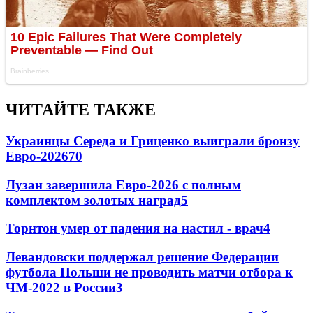
ЧИТАЙТЕ ТАКЖЕ
Украинцы Середа и Гриценко выиграли бронзу
Евро-2026
70
Лузан завершила Евро-2026 с полным
комплектом золотых наград
5
Торнтон умер от падения на настил - врач
4
Левандовски поддержал решение Федерации
футбола Польши не проводить матчи отбора к
ЧМ-2022 в России
3