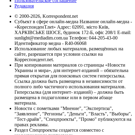
Пользовательское соглашение
Редакция
© 2000-2026, Korrespondent.net
Субъект в сфере онлайн-медиа Название онлайн-медиа -
«КореспонденТ.net» Адрес: 02091, місто Київ,
ХАРКІВСЬКЕ ШОСЕ, будинок 172-Б, офіс 208/1 E-mail:
sunlight@mediadim.com.ua
Телефон: 044-205-43-00
Идентификатор медиа - R40-06068
Использование любых материалов, размещённых на
сайте, разрешается при условии ссылки на
Корреспондент.net.
При копировании материалов со страницы «Новости
Украины и мира», для интернет-изданий – обязательна
прямая открытая для поисковых систем гиперссылка.
Ссылка должна быть размещена в независимости от
полного либо частичного использования материалов.
Гиперссылка (для интернет- изданий) – должна быть
размещена в подзаголовке или в первом абзаце
материала.
Новости с пометками "Мнение", "Экспертиза",
"Заявление", "Регионы", "Деньги", "Власть", "Выборы",
"Тест-драйв", "Спецпроекты", "Промо" публикуются на
правах рекламы.
Раздел Спецпроекты создается совместно с