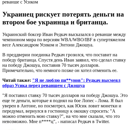
Украинец рискует потерять деньги на
втором бое украинца и британца.
Украинский боксер Иван Редкач высказался о реванше между
чемпионом мира по версиям WBA/WBO/IBF в супертяжелом
весе Александром Усиком и Энтони Джошуа.
В преддверии поединка Редкач грозился, что поставит на
победу британца. Спустя день Иван заявил, что сделал ставку
на победу Джошуа, поставив 70 тысяч долларов.
Примечательно, что немного позже он хотел отменить ее.
Читай также:
"Я не люблю пи**унов": Редкач высмеял
образ Усика перед реваншем с Джошуа
"Я поставил ставку 70 тысяч долларов на победу Джошуа. Это
еще те деньги, которые я поднял на бое Лопес - Лома. Я был
уверен в Антоне, но посмотрел, как Юсик ловит монетки и
передумал, вернулся в гостиницу к окошку спросить: "А
можно отменить мою ставку?", на что мне сказали, что это
невозможно. Мне п****ц", - написал Редкач в Twitter.