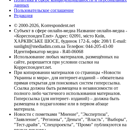
данных
Пользовательское соглашение
Редакция
© 2000-2026, Korrespondent.net
Субъект в сфере онлайн-медиа Название онлайн-медиа -
«КореспонденТ.net» Адрес: 02091, місто Київ,
ХАРКІВСЬКЕ ШОСЕ, будинок 172-Б, офіс 208/1 E-mail:
sunlight@mediadim.com.ua
Телефон: 044-205-43-00
Идентификатор медиа - R40-06068
Использование любых материалов, размещённых на
сайте, разрешается при условии ссылки на
Корреспондент.net.
При копировании материалов со страницы «Новости
Украины и мира», для интернет-изданий – обязательна
прямая открытая для поисковых систем гиперссылка.
Ссылка должна быть размещена в независимости от
полного либо частичного использования материалов.
Гиперссылка (для интернет- изданий) – должна быть
размещена в подзаголовке или в первом абзаце
материала.
Новости с пометками "Мнение", "Экспертиза",
"Заявление", "Регионы", "Деньги", "Власть", "Выборы",
"Тест-драйв", "Спецпроекты", "Промо" публикуются на
правах рекламы.