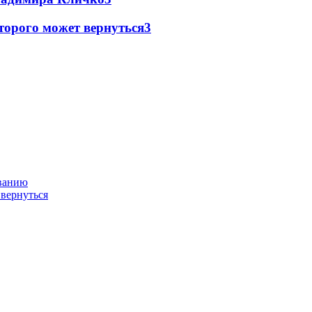
торого может вернуться
3
ованию
 вернуться