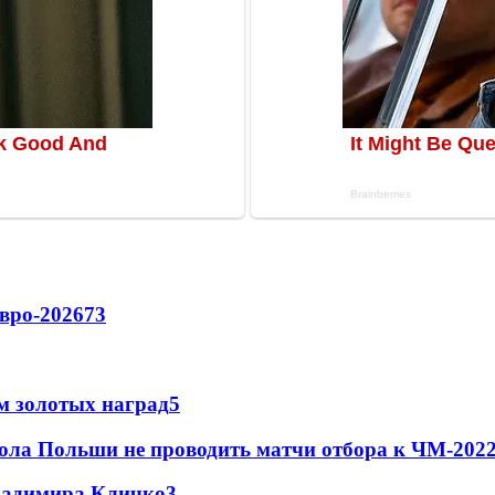
вро-2026
73
м золотых наград
5
ола Польши не проводить матчи отбора к ЧМ-2022
Владимира Кличко
3