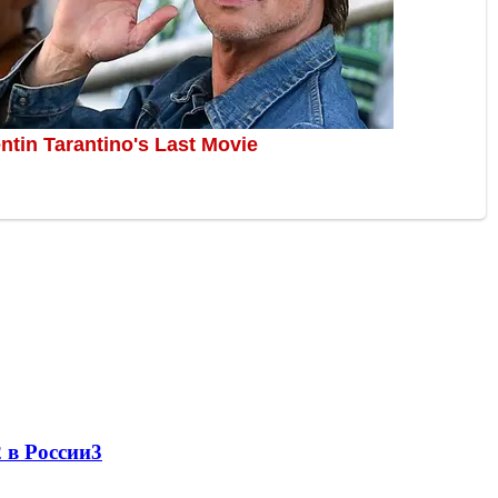
 в России
3