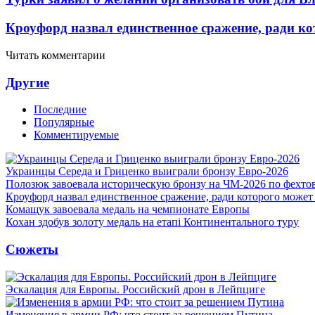
Кроуфорд назвал единственное сражение, ради ко
Читать комментарии
Другие
Последние
Популярные
Комментируемые
Украинцы Середа и Гриценко выиграли бронзу Евро-2026
Полозюк завоевала историческую бронзу на ЧМ-2026 по фехт
Кроуфорд назвал единственное сражение, ради которого может
Комащук завоевала медаль на чемпионате Европы
Кохан здобув золоту медаль на етапі Континентального туру
Сюжеты
Эскалация для Европы. Российский дрон в Лейпциге
Изменения в армии РФ: что стоит за решением Путина