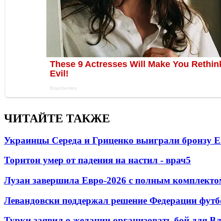
ЧИТАЙТЕ ТАКЖЕ
Украинцы Середа и Гриценко выиграли бронзу Е
Торнтон умер от падения на настил - врач
5
Лузан завершила Евро-2026 с полным комплекто
Левандовски поддержал решение Федерации футб
Турки заявил о желании организовать бой для 