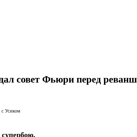
 дал совет Фьюри перед реван
 супербою.