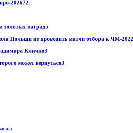
вро-2026
72
м золотых наград
5
ола Польши не проводить матчи отбора к ЧМ-2022
Владимира Кличко
3
торого может вернуться
3
ованию