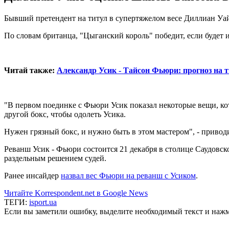
Бывший претендент на титул в супертяжелом весе Диллиан Уай
По словам британца, "Цыганский король" победит, если будет 
Читай также:
Александр Усик - Тайсон Фьюри: прогноз на 
"В первом поединке с Фьюри Усик показал некоторые вещи, кот
другой бокс, чтобы одолеть Усика.
Нужен грязный бокс, и нужно быть в этом мастером", - привод
Реванш Усик - Фьюри состоится 21 декабря в столице Саудовск
раздельным решением судей.
Ранее инсайдер
назвал вес Фьюри на реванш с Усиком
.
Читайте Korrespondent.net в Google News
ТЕГИ:
isport.ua
Если вы заметили ошибку, выделите необходимый текст и нажми