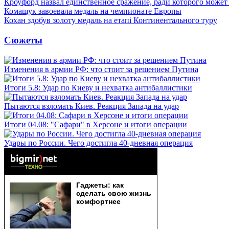
Кроуфорд назвал единственное сражение, ради которого может
Комащук завоевала медаль на чемпионате Европы
Кохан здобув золоту медаль на етапі Континентального туру
Сюжеты
Изменения в армии РФ: что стоит за решением Путина
Итоги 5.8: Удар по Киеву и нехватка антибаллистики
Пытаются взломать Киев. Реакция Запада на удар
Итоги 04.08: "Сафари" в Херсоне и итоги операции
Удары по России. Чего достигла 40-дневная операция