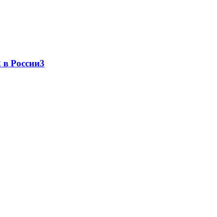
 в России
3