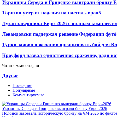
Украинцы Середа и Гриценко выиграли бронзу Е
Торнтон умер от падения на настил - врач
5
Лузан завершила Евро-2026 с полным комплекто
Левандовски поддержал решение Федерации футб
Турки заявил о желании организовать бой для 
Кроуфорд назвал единственное сражение, ради ко
Читать комментарии
Другие
Последние
Популярные
Комментируемые
Украинцы Середа и Гриценко выиграли бронзу Евро-2026
Полозюк завоевала историческую бронзу на ЧМ-2026 по фехт