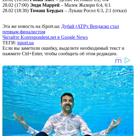
28.02 (17:00)
Энди Маррей
– Малек Жазири 6:4, 6:1
28.02 (18:30)
Томаш Бердых
– Лукаш Росол 6:3, 2:1 (отказ)
Эта же новость на iSport.ua:
Дубай (ATP): Вердаско стал
первым финалистом
Читайте Korrespondent.net в Google News
ТЕГИ:
isport.ua
Если вы заметили ошибку, выделите необходимый текст и
нажмите Ctrl+Enter, чтобы сообщить об этом редакции.