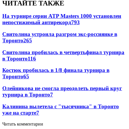
ЧИТАЙТЕ ТАКЖЕ
На турнире серии ATP Masters 1000 установлен
непостижимый антирекорд
793
Свитолина устроила разгром экс-россиянке в
Торонто
265
Свитолина пробилась в четвертьфинал турнира
в Торонто
116
Костюк пробилась в 1/8 финала турнира в
Торонто
65
Олейникова не смогла преодолеть первый круг
турнира в Торонто
7
Калинина вылетела с "тысячника" в Торонто
уже на старте
7
Читать комментарии