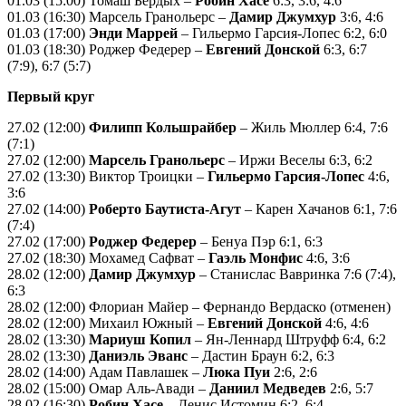
01.03 (15:00) Томаш Бердых –
Робин Хасе
6:3, 3:6, 4:6
01.03 (16:30) Марсель Гранольерс –
Дамир Джумхур
3:6, 4:6
01.03 (17:00)
Энди Маррей
– Гильермо Гарсия-Лопес 6:2, 6:0
01.03 (18:30) Роджер Федерер –
Евгений Донской
6:3, 6:7
(7:9), 6:7 (5:7)
Первый круг
27.02 (12:00)
Филипп Кольшрайбер
– Жиль Мюллер 6:4, 7:6
(7:1)
27.02 (12:00)
Марсель Гранольерс
– Иржи Веселы 6:3, 6:2
27.02 (13:30) Виктор Троицки –
Гильермо Гарсия-Лопес
4:6,
3:6
27.02 (14:00)
Роберто Баутиста-Агут
– Карен Хачанов 6:1, 7:6
(7:4)
27.02 (17:00)
Роджер Федерер
– Бенуа Пэр 6:1, 6:3
27.02 (18:30) Мохамед Сафват –
Гаэль Монфис
4:6, 3:6
28.02 (12:00)
Дамир Джумхур
– Станислас Вавринка 7:6 (7:4),
6:3
28.02 (12:00) Флориан Майер – Фернандо Вердаско (отменен)
28.02 (12:00) Михаил Южный –
Евгений Донской
4:6, 4:6
28.02 (13:30)
Мариуш Копил
– Ян-Леннард Штруфф 6:4, 6:2
28.02 (13:30)
Даниэль Эванс
– Дастин Браун 6:2, 6:3
28.02 (14:00) Адам Павлашек –
Люка Пуи
2:6, 2:6
28.02 (15:00) Омар Аль-Авади –
Даниил Медведев
2:6, 5:7
28.02 (16:30)
Робин Хасе
– Денис Истомин 6:2, 6:4