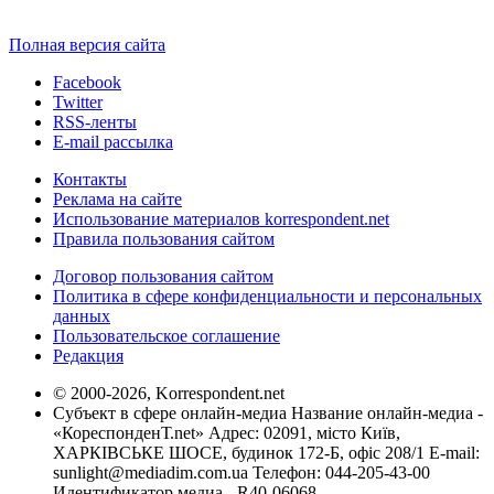
Полная версия сайта
Facebook
Twitter
RSS-ленты
E-mail рассылка
Контакты
Реклама на сайте
Использование материалов korrespondent.net
Правила пользования сайтом
Договор пользования сайтом
Политика в сфере конфиденциальности и персональных
данных
Пользовательское соглашение
Редакция
© 2000-2026, Korrespondent.net
Субъект в сфере онлайн-медиа Название онлайн-медиа -
«КореспонденТ.net» Адрес: 02091, місто Київ,
ХАРКІВСЬКЕ ШОСЕ, будинок 172-Б, офіс 208/1 E-mail:
sunlight@mediadim.com.ua
Телефон: 044-205-43-00
Идентификатор медиа - R40-06068