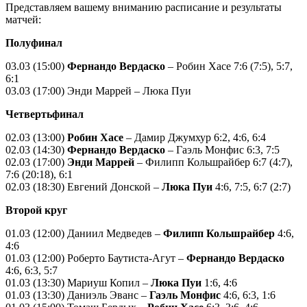
Представляем вашему вниманию расписание и результаты
матчей:
Полуфинал
03.03 (15:00)
Фернандо Вердаско
– Робин Хасе 7:6 (7:5), 5:7,
6:1
03.03 (17:00) Энди Маррей – Люка Пуи
Четвертьфинал
02.03 (13:00)
Робин Хасе
– Дамир Джумхур 6:2, 4:6, 6:4
02.03 (14:30)
Фернандо Вердаско
– Гаэль Монфис 6:3, 7:5
02.03 (17:00)
Энди Маррей
– Филипп Кольшрайбер 6:7 (4:7),
7:6 (20:18), 6:1
02.03 (18:30) Евгений Донской –
Люка Пуи
4:6, 7:5, 6:7 (2:7)
Второй круг
01.03 (12:00) Даниил Медведев –
Филипп Кольшрайбер
4:6,
4:6
01.03 (12:00) Роберто Баутиста-Агут –
Фернандо Вердаско
4:6, 6:3, 5:7
01.03 (13:30) Мариуш Копил –
Люка Пуи
1:6, 4:6
01.03 (13:30) Даниэль Эванс –
Гаэль Монфис
4:6, 6:3, 1:6