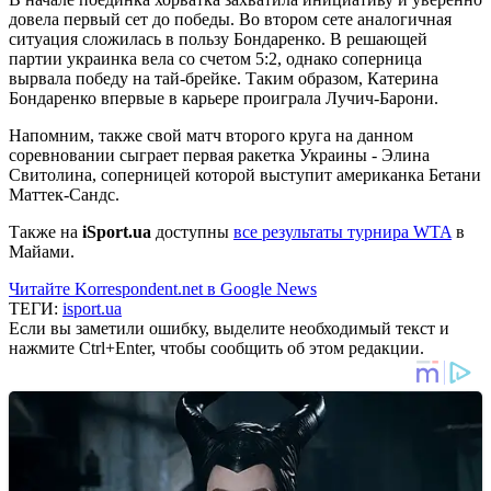
довела первый сет до победы. Во втором сете аналогичная
ситуация сложилась в пользу Бондаренко. В решающей
партии украинка вела со счетом 5:2, однако соперница
вырвала победу на тай-брейке. Таким образом, Катерина
Бондаренко впервые в карьере проиграла Лучич-Барони.
Напомним, также свой матч второго круга на данном
соревновании сыграет первая ракетка Украины - Элина
Свитолина, соперницей которой выступит американка Бетани
Маттек-Сандс.
Также на
iSport.ua
доступны
все результаты турнира WTA
в
Майами.
Читайте Korrespondent.net в Google News
ТЕГИ:
isport.ua
Если вы заметили ошибку, выделите необходимый текст и
нажмите Ctrl+Enter, чтобы сообщить об этом редакции.