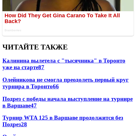
ЧИТАЙТЕ ТАКЖЕ
Калинина вылетела с "тысячника" в Торонто
уже на старте
87
Олейникова не смогла преодолеть первый круг
турнира в Торонто
66
Подрез с победы начала выступление на турнире
в Варшаве
47
Турнир WTA 125 в Варшаве продолжится без
Подрез
28