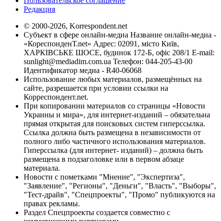
Пользовательское соглашение
Редакция
© 2000-2026, Korrespondent.net
Субъект в сфере онлайн-медиа Название онлайн-медиа -
«КореспонденТ.net» Адрес: 02091, місто Київ,
ХАРКІВСЬКЕ ШОСЕ, будинок 172-Б, офіс 208/1 E-mail:
sunlight@mediadim.com.ua
Телефон: 044-205-43-00
Идентификатор медиа - R40-06068
Использование любых материалов, размещённых на
сайте, разрешается при условии ссылки на
Корреспондент.net.
При копировании материалов со страницы «Новости
Украины и мира», для интернет-изданий – обязательна
прямая открытая для поисковых систем гиперссылка.
Ссылка должна быть размещена в независимости от
полного либо частичного использования материалов.
Гиперссылка (для интернет- изданий) – должна быть
размещена в подзаголовке или в первом абзаце
материала.
Новости с пометками "Мнение", "Экспертиза",
"Заявление", "Регионы", "Деньги", "Власть", "Выборы",
"Тест-драйв", "Спецпроекты", "Промо" публикуются на
правах рекламы.
Раздел Спецпроекты создается совместно с