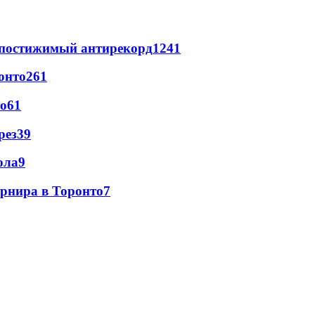
непостижимый антирекорд
1241
онто
261
то
61
рез
39
ола
9
урнира в Торонто
7