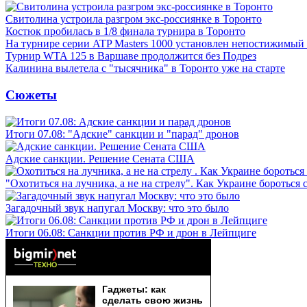
Свитолина устроила разгром экс-россиянке в Торонто
Костюк пробилась в 1/8 финала турнира в Торонто
На турнире серии ATP Masters 1000 установлен непостижимый
Турнир WTA 125 в Варшаве продолжится без Подрез
Калинина вылетела с "тысячника" в Торонто уже на старте
Сюжеты
Итоги 07.08: "Адские" санкции и "парад" дронов
Адские санкции. Решение Сената США
"Охотиться на лучника, а не на стрелу". Как Украине бороться 
Загадочный звук напугал Москву: что это было
Итоги 06.08: Санкции против РФ и дрон в Лейпциге