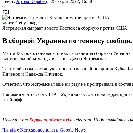
Текст:
Артем Карабец
, 25 марта 2022, 16:50
0
751
Фото: Getty Images
Ястремская сыграет вместо Костюк за сборную против США
В сборной Украины по теннису сообщил
Марта Костюк отказалась от выступления за сборную Украин
национальной команды вызвана Даяна Ястремская.
Таким образом, состав украинок на важный поединок Кубка Б
Киченок и Надежда Киченок.
Отметим, что Ястремская еще ни разу не проигрывала в состав
Напомним, что матч США - Украина состоится на территории с
плей-офф.
Новости от
Корреспондент.net
в Telegram. Подписывайтесь н
Читайте Korrespondent.net в Google News