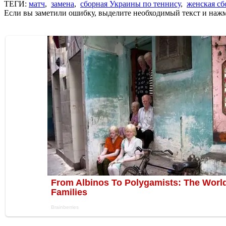
ТЕГИ:
матч
,
замена
,
сборная Украины по теннису
,
женская с
Если вы заметили ошибку, выделите необходимый текст и нажми