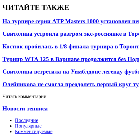
ЧИТАЙТЕ ТАКЖЕ
На турнире серии ATP Masters 1000 установлен 
Свитолина устроила разгром экс-россиянке в Тор
Костюк пробилась в 1/8 финала турнира в Торон
Турнир WTA 125 в Варшаве продолжится без Под
Свитолина встретила на Уимблдоне легенду футб
Олейникова не смогла преодолеть первый круг т
Читать комментарии
Новости тенниса
Последние
Популярные
Комментируемые