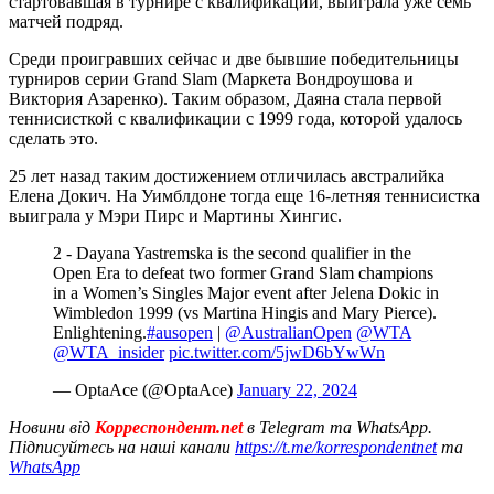
стартовавшая в турнире с квалификации, выиграла уже семь
матчей подряд.
Среди проигравших сейчас и две бывшие победительницы
турниров серии Grand Slam (Маркета Вондроушова и
Виктория Азаренко). Таким образом, Даяна стала первой
теннисисткой с квалификации с 1999 года, которой удалось
сделать это.
25 лет назад таким достижением отличилась австралийка
Елена Докич. На Уимблдоне тогда еще 16-летняя теннисистка
выиграла у Мэри Пирс и Мартины Хингис.
2 - Dayana Yastremska is the second qualifier in the
Open Era to defeat two former Grand Slam champions
in a Women’s Singles Major event after Jelena Dokic in
Wimbledon 1999 (vs Martina Hingis and Mary Pierce).
Enlightening.
#ausopen
|
@AustralianOpen
@WTA
@WTA_insider
pic.twitter.com/5jwD6bYwWn
— OptaAce (@OptaAce)
January 22, 2024
Новини від
Корреспондент.net
в Telegram та WhatsApp.
Підписуйтесь на наші канали
https://t.me/korrespondentnet
та
WhatsApp