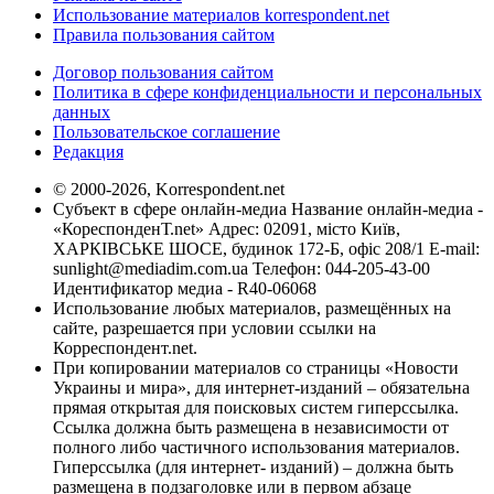
Использование материалов korrespondent.net
Правила пользования сайтом
Договор пользования сайтом
Политика в сфере конфиденциальности и персональных
данных
Пользовательское соглашение
Редакция
© 2000-2026, Korrespondent.net
Субъект в сфере онлайн-медиа Название онлайн-медиа -
«КореспонденТ.net» Адрес: 02091, місто Київ,
ХАРКІВСЬКЕ ШОСЕ, будинок 172-Б, офіс 208/1 E-mail:
sunlight@mediadim.com.ua
Телефон: 044-205-43-00
Идентификатор медиа - R40-06068
Использование любых материалов, размещённых на
сайте, разрешается при условии ссылки на
Корреспондент.net.
При копировании материалов со страницы «Новости
Украины и мира», для интернет-изданий – обязательна
прямая открытая для поисковых систем гиперссылка.
Ссылка должна быть размещена в независимости от
полного либо частичного использования материалов.
Гиперссылка (для интернет- изданий) – должна быть
размещена в подзаголовке или в первом абзаце