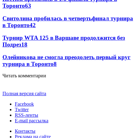
Торонто
63
Свитолина пробилась в четвертьфинал турнира
в Торонто
42
Турнир WTA 125 в Варшаве продолжится без
Подрез
18
Олейникова не смогла преодолеть первый круг
турнира в Торонто
8
Читать комментарии
Полная версия сайта
Facebook
Twitter
RSS-ленты
E-mail рассылка
Контакты
Реклама на сайте