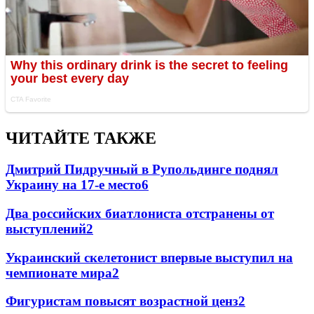
ЧИТАЙТЕ ТАКЖЕ
Дмитрий Пидручный в Рупольдинге поднял
Украину на 17-е место
6
Два российских биатлониста отстранены от
выступлений
2
Украинский скелетонист впервые выступил на
чемпионате мира
2
Фигуристам повысят возрастной ценз
2