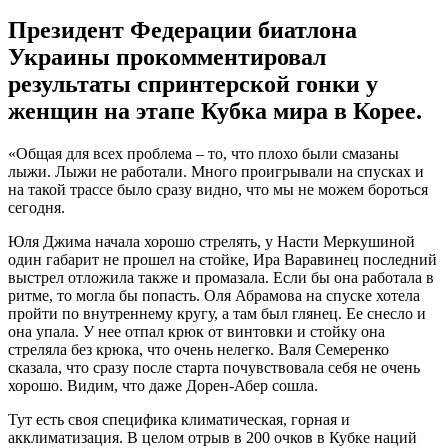
Президент Федерации биатлона
Украины прокомментировал
результаты спринтерской гонки у
женщин на этапе Кубка мира в Корее.
«Общая для всех проблема – то, что плохо были смазаны
лыжи. Лыжи не работали. Много проигрывали на спусках и
на такой трассе было сразу видно, что мы не можем бороться
сегодня.
Юля Джима начала хорошо стрелять, у Насти Меркушиной
один габарит не прошел на стойке, Ира Варавинец последний
выстрел отложила также и промазала. Если бы она работала в
ритме, то могла бы попасть. Оля Абрамова на спуске хотела
пройти по внутреннему кругу, а там был глянец. Ее снесло и
она упала. У нее отпал крюк от винтовки и стойку она
стреляла без крюка, что очень нелегко. Валя Семеренко
сказала, что сразу после старта почувствовала себя не очень
хорошо. Видим, что даже Дорен-Абер сошла.
Тут есть своя специфика климатическая, горная и
акклиматизация. В целом отрыв в 200 очков в Кубке наций