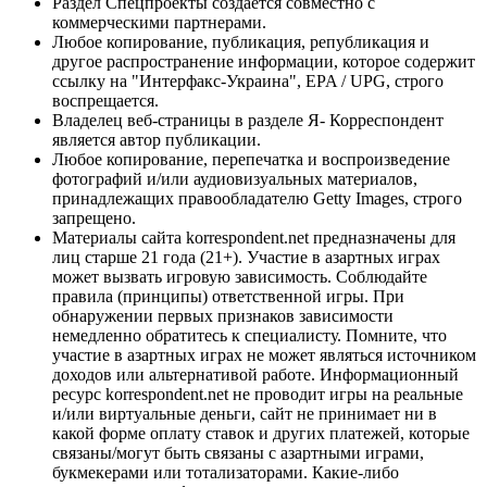
Раздел Спецпроекты создается совместно с
коммерческими партнерами.
Любое копирование, публикация, републикация и
другое распространение информации, которое содержит
ссылку на "Интерфакс-Украина", EPA / UPG, строго
воспрещается.
Владелец веб-страницы в разделе Я- Корреспондент
является автор публикации.
Любое копирование, перепечатка и воспроизведение
фотографий и/или аудиовизуальных материалов,
принадлежащих правообладателю Getty Images, строго
запрещено.
Материалы сайта korrespondent.net предназначены для
лиц старше 21 года (21+). Участие в азартных играх
может вызвать игровую зависимость. Соблюдайте
правила (принципы) ответственной игры. При
обнаружении первых признаков зависимости
немедленно обратитесь к специалисту. Помните, что
участие в азартных играх не может являться источником
доходов или альтернативой работе. Информационный
ресурс korrespondent.net не проводит игры на реальные
и/или виртуальные деньги, сайт не принимает ни в
какой форме оплату ставок и других платежей, которые
связаны/могут быть связаны с азартными играми,
букмекерами или тотализаторами. Какие-либо