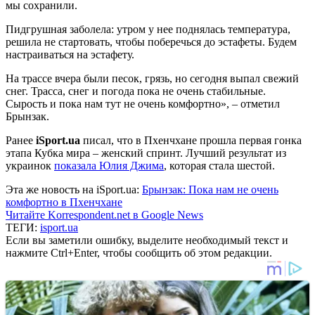
мы сохранили.
Пидгрушная заболела: утром у нее поднялась температура,
решила не стартовать, чтобы поберечься до эстафеты. Будем
настраиваться на эстафету.
На трассе вчера были песок, грязь, но сегодня выпал свежий
снег. Трасса, снег и погода пока не очень стабильные.
Сырость и пока нам тут не очень комфортно», – отметил
Брынзак.
Ранее
iSport.ua
писал, что в Пхенчхане прошла первая гонка
этапа Кубка мира – женский спринт. Лучший результат из
украинок
показала Юлия Джима
, которая стала шестой.
Эта же новость на iSport.ua:
Брынзак: Пока нам не очень
комфортно в Пхенчхане
Читайте Korrespondent.net в Google News
ТЕГИ:
isport.ua
Если вы заметили ошибку, выделите необходимый текст и
нажмите Ctrl+Enter, чтобы сообщить об этом редакции.