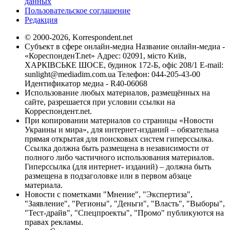
данных
Пользовательское соглашение
Редакция
© 2000-2026, Korrespondent.net
Субъект в сфере онлайн-медиа Название онлайн-медиа -
«КореспонденТ.net» Адрес: 02091, місто Київ,
ХАРКІВСЬКЕ ШОСЕ, будинок 172-Б, офіс 208/1 E-mail:
sunlight@mediadim.com.ua
Телефон: 044-205-43-00
Идентификатор медиа - R40-06068
Использование любых материалов, размещённых на
сайте, разрешается при условии ссылки на
Корреспондент.net.
При копировании материалов со страницы «Новости
Украины и мира», для интернет-изданий – обязательна
прямая открытая для поисковых систем гиперссылка.
Ссылка должна быть размещена в независимости от
полного либо частичного использования материалов.
Гиперссылка (для интернет- изданий) – должна быть
размещена в подзаголовке или в первом абзаце
материала.
Новости с пометками "Мнение", "Экспертиза",
"Заявление", "Регионы", "Деньги", "Власть", "Выборы",
"Тест-драйв", "Спецпроекты", "Промо" публикуются на
правах рекламы.