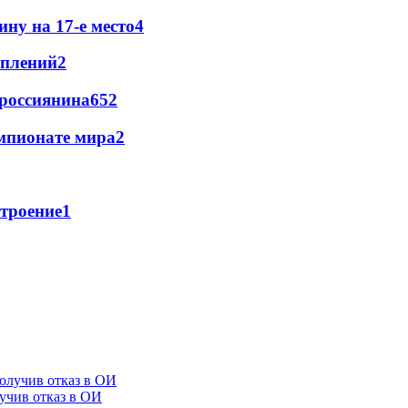
ну на 17-е место
4
уплений
2
 россиянина
65
2
мпионате мира
2
троение
1
лучив отказ в ОИ