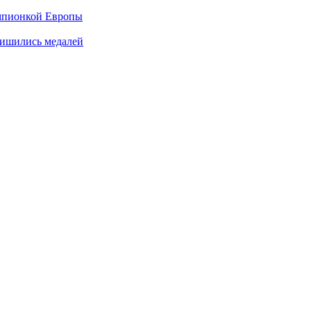
емпионкой Европы
лишились медалей