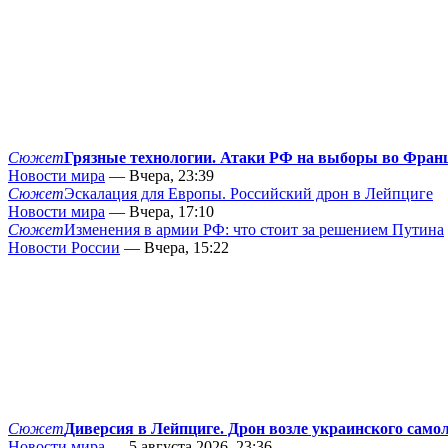
Сюжет
Грязные технологии. Атаки РФ на выборы во Фран
Новости мира
— Вчера, 23:39
Сюжет
Эскалация для Европы. Российский дрон в Лейпциге
Новости мира
— Вчера, 17:10
Сюжет
Изменения в армии РФ: что стоит за решением Путина
Новости России
— Вчера, 15:22
Сюжет
Диверсия в Лейпциге. Дрон возле украинского само
Новости мира
— 5 августа 2026, 23:36