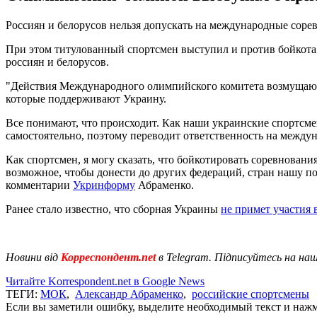
Россиян и белорусов нельзя допускать на международные соре
При этом титулованный спортсмен выступил и против бойкота т
россиян и белорусов.
"Действия Международного олимпийского комитета возмущают 
которые поддерживают Украину.
Все понимают, что происходит. Как наши украинские спортсм
самостоятельно, поэтому переводит ответственность на между
Как спортсмен, я могу сказать, что бойкотировать соревнован
возможное, чтобы донести до других федераций, стран нашу п
комментарии
Укринформу
Абраменко.
Ранее стало известно, что сборная Украины
не примет участия 
Новини від
Корреспондент.net
в Telegram. Підписуйтесь на на
Читайте Korrespondent.net в Google News
ТЕГИ:
МОК
,
Александр Абраменко
,
российские спортсмены
Если вы заметили ошибку, выделите необходимый текст и нажми