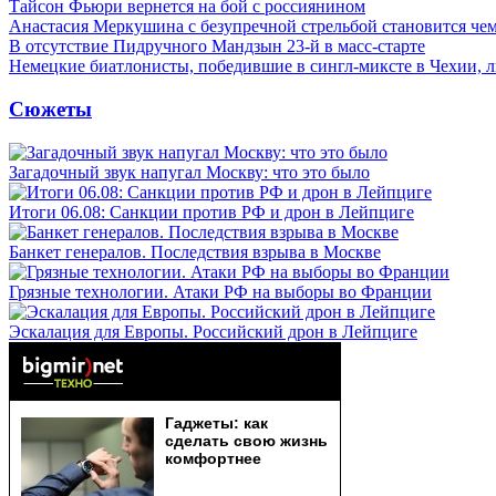
Тайсон Фьюри вернется на бой с россиянином
Анастасия Меркушина с безупречной стрельбой становится ч
В отсутствие Пидручного Мандзын 23-й в масс-старте
Немецкие биатлонисты, победившие в сингл-миксте в Чехии, 
Сюжеты
Загадочный звук напугал Москву: что это было
Итоги 06.08: Санкции против РФ и дрон в Лейпциге
Банкет генералов. Последствия взрыва в Москве
Грязные технологии. Атаки РФ на выборы во Франции
Эскалация для Европы. Российский дрон в Лейпциге