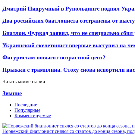
Дмитрий Пидручный в Рупольдинге поднял Украи
Два российских биатлониста отстранены от выст
Биатлон. Фуркад заявил, что не специально сбил
Украинский скелетонист впервые выступил на че
Фигуристам повысят возрастной ценз
2
Прыжки с трамплина. Стоху снова испортили нас
Читать комментарии
Зимние
Последние
Популярные
Комментируемые
Норвежский биатлонист снялся со стартов до конца сезона, по