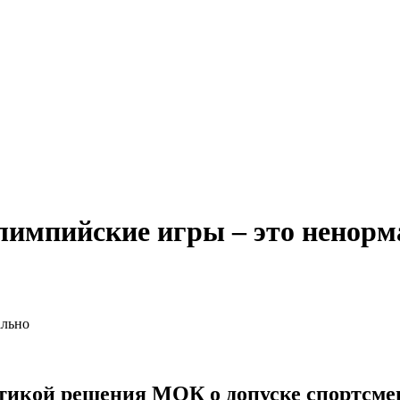
лимпийские игры – это ненорм
икой решения МОК о допуске спортсмено