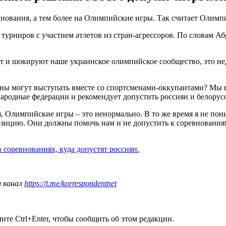
внования, а тем более на Олимпийские игры. Так считает Олим
урниров с участием атлетов из стран-агрессоров. По словам Аб
и шокируют наше украинское олимпийское сообщество, это недо
ены могут выступать вместе со спортсменами-оккупантами? Мы 
народные федерации и рекомендует допустить россиян и белорус
ия, Олимпийские игры – это ненормально. В то же время я не по
озицию. Они должны помочь нам и не допустить к соревнованиям
в соревнованиях, куда допустят россиян.
ш канал
https://t.me/korrespondentnet
те Ctrl+Enter, чтобы сообщить об этом редакции.