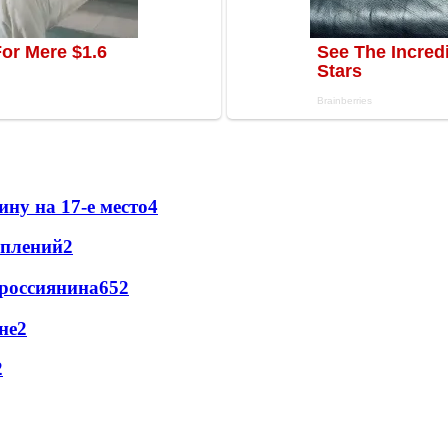
ну на 17-е место
4
уплений
2
 россиянина
65
2
не
2
2