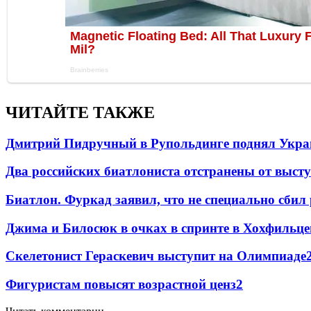
ЧИТАЙТЕ ТАКЖЕ
Дмитрий Пидручный в Рупольдинге поднял Украи
Два российских биатлониста отстранены от выст
Биатлон. Фуркад заявил, что не специально сбил
Джима и Билосюк в очках в спринте в Хохфильце
Скелетонист Гераскевич выступит на Олимпиаде
Фигуристам повысят возрастной ценз
2