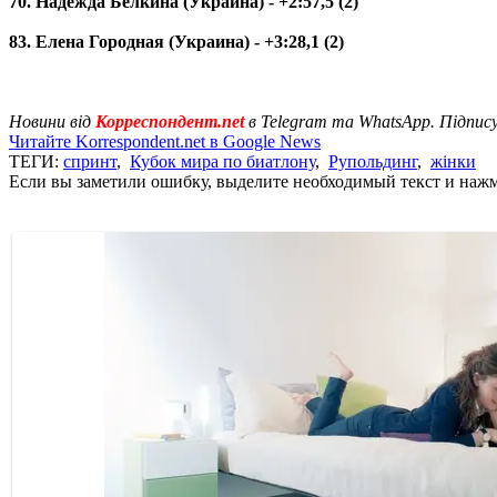
70. Надежда Белкина (Украина) - +2:57,5 (2)
83. Елена Городная (Украина) - +3:28,1 (2)
Новини від
Корреспондент.net
в Telegram та WhatsApp. Підпис
Читайте Korrespondent.net в Google News
ТЕГИ:
спринт
,
Кубок мира по биатлону
,
Рупольдинг
,
жінки
Если вы заметили ошибку, выделите необходимый текст и нажми