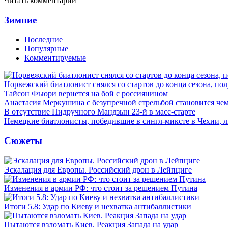
Читать комментарии
Зимние
Последние
Популярные
Комментируемые
Норвежский биатлонист снялся со стартов до конца сезона, по
Тайсон Фьюри вернется на бой с россиянином
Анастасия Меркушина с безупречной стрельбой становится ч
В отсутствие Пидручного Мандзын 23-й в масс-старте
Немецкие биатлонисты, победившие в сингл-миксте в Чехии, 
Сюжеты
Эскалация для Европы. Российский дрон в Лейпциге
Изменения в армии РФ: что стоит за решением Путина
Итоги 5.8: Удар по Киеву и нехватка антибаллистики
Пытаются взломать Киев. Реакция Запада на удар