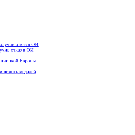
лучив отказ в ОИ
емпионкой Европы
лишились медалей