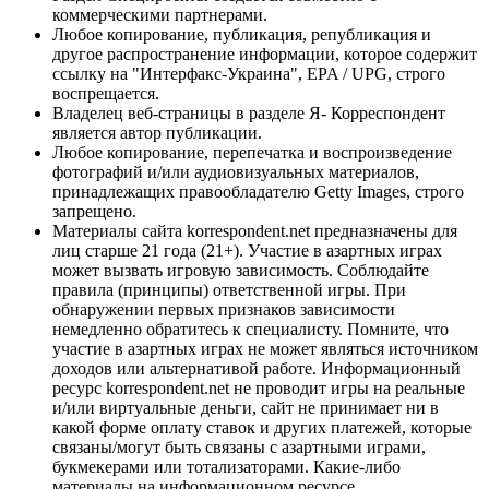
коммерческими партнерами.
Любое копирование, публикация, републикация и
другое распространение информации, которое содержит
ссылку на "Интерфакс-Украина", EPA / UPG, строго
воспрещается.
Владелец веб-страницы в разделе Я- Корреспондент
является автор публикации.
Любое копирование, перепечатка и воспроизведение
фотографий и/или аудиовизуальных материалов,
принадлежащих правообладателю Getty Images, строго
запрещено.
Материалы сайта korrespondent.net предназначены для
лиц старше 21 года (21+). Участие в азартных играх
может вызвать игровую зависимость. Соблюдайте
правила (принципы) ответственной игры. При
обнаружении первых признаков зависимости
немедленно обратитесь к специалисту. Помните, что
участие в азартных играх не может являться источником
доходов или альтернативой работе. Информационный
ресурс korrespondent.net не проводит игры на реальные
и/или виртуальные деньги, сайт не принимает ни в
какой форме оплату ставок и других платежей, которые
связаны/могут быть связаны с азартными играми,
букмекерами или тотализаторами. Какие-либо
материалы на информационном ресурсе