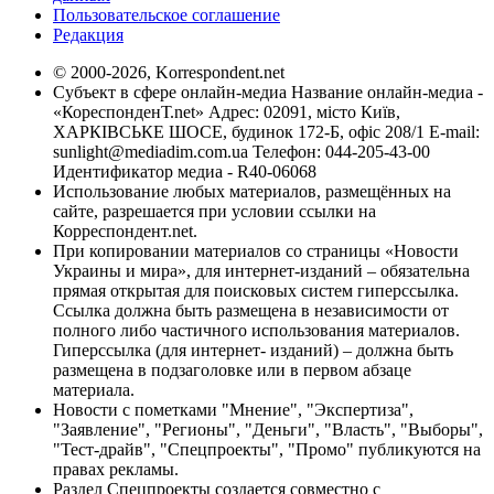
Пользовательское соглашение
Редакция
© 2000-2026, Korrespondent.net
Субъект в сфере онлайн-медиа Название онлайн-медиа -
«КореспонденТ.net» Адрес: 02091, місто Київ,
ХАРКІВСЬКЕ ШОСЕ, будинок 172-Б, офіс 208/1 E-mail:
sunlight@mediadim.com.ua
Телефон: 044-205-43-00
Идентификатор медиа - R40-06068
Использование любых материалов, размещённых на
сайте, разрешается при условии ссылки на
Корреспондент.net.
При копировании материалов со страницы «Новости
Украины и мира», для интернет-изданий – обязательна
прямая открытая для поисковых систем гиперссылка.
Ссылка должна быть размещена в независимости от
полного либо частичного использования материалов.
Гиперссылка (для интернет- изданий) – должна быть
размещена в подзаголовке или в первом абзаце
материала.
Новости с пометками "Мнение", "Экспертиза",
"Заявление", "Регионы", "Деньги", "Власть", "Выборы",
"Тест-драйв", "Спецпроекты", "Промо" публикуются на
правах рекламы.
Раздел Спецпроекты создается совместно с