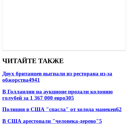
ЧИТАЙТЕ ТАКЖЕ
Двух британцев выгнали из ресторана из-за
обжорства
49
41
В Голландии на аукционе продали колонию
голубей за 1 367 000 евро
30
5
Полиция в США "спасла" от холода манекен
6
2
В США арестовали "человека-дерево"
5