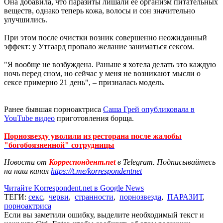
Она добавила, что паразиты лишали ее организм питательных
веществ, однако теперь кожа, волосы и сон значительно
улучшились.
При этом после очистки возник совершенно неожиданный
эффект: у Утгаард пропало желание заниматься сексом.
"Я вообще не возбуждена. Раньше я хотела делать это каждую
ночь перед сном, но сейчас у меня не возникают мысли о
сексе примерно 21 день", – призналась модель.
Ранее бывшая порноактриса
Саша Грей опубликовала в
YouTube видео
приготовления борща.
Порнозвезду уволили из ресторана после жалобы
"богобоязненной" сотрудницы
Новости от
Корреспондент.net
в Telegram. Подписывайтесь
на наш канал
https://t.me/korrespondentnet
Читайте Korrespondent.net в Google News
ТЕГИ:
секс
,
черви
,
странности
,
порнозвезда
,
ПАРАЗИТ
,
порноактриса
Если вы заметили ошибку, выделите необходимый текст и