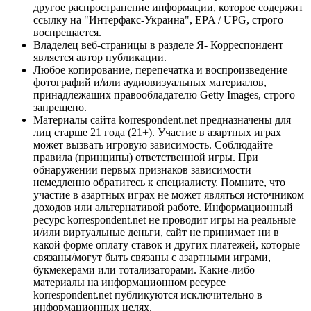
другое распространение информации, которое содержит
ссылку на "Интерфакс-Украина", EPA / UPG, строго
воспрещается.
Владелец веб-страницы в разделе Я- Корреспондент
является автор публикации.
Любое копирование, перепечатка и воспроизведение
фотографий и/или аудиовизуальных материалов,
принадлежащих правообладателю Getty Images, строго
запрещено.
Материалы сайта korrespondent.net предназначены для
лиц старше 21 года (21+). Участие в азартных играх
может вызвать игровую зависимость. Соблюдайте
правила (принципы) ответственной игры. При
обнаружении первых признаков зависимости
немедленно обратитесь к специалисту. Помните, что
участие в азартных играх не может являться источником
доходов или альтернативой работе. Информационный
ресурс korrespondent.net не проводит игры на реальные
и/или виртуальные деньги, сайт не принимает ни в
какой форме оплату ставок и других платежей, которые
связаны/могут быть связаны с азартными играми,
букмекерами или тотализаторами. Какие-либо
материалы на информационном ресурсе
korrespondent.net публикуются исключительно в
информационных целях.