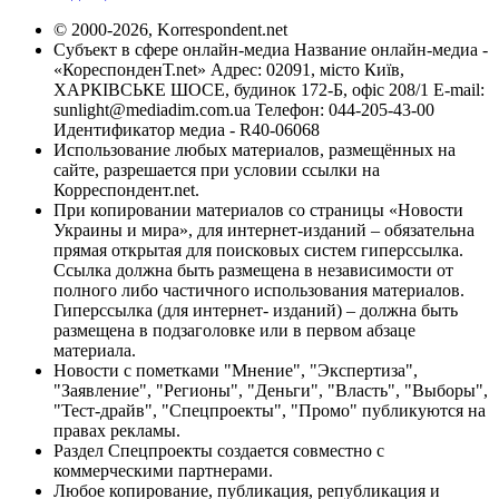
© 2000-2026, Korrespondent.net
Субъект в сфере онлайн-медиа Название онлайн-медиа -
«КореспонденТ.net» Адрес: 02091, місто Київ,
ХАРКІВСЬКЕ ШОСЕ, будинок 172-Б, офіс 208/1 E-mail:
sunlight@mediadim.com.ua
Телефон: 044-205-43-00
Идентификатор медиа - R40-06068
Использование любых материалов, размещённых на
сайте, разрешается при условии ссылки на
Корреспондент.net.
При копировании материалов со страницы «Новости
Украины и мира», для интернет-изданий – обязательна
прямая открытая для поисковых систем гиперссылка.
Ссылка должна быть размещена в независимости от
полного либо частичного использования материалов.
Гиперссылка (для интернет- изданий) – должна быть
размещена в подзаголовке или в первом абзаце
материала.
Новости с пометками "Мнение", "Экспертиза",
"Заявление", "Регионы", "Деньги", "Власть", "Выборы",
"Тест-драйв", "Спецпроекты", "Промо" публикуются на
правах рекламы.
Раздел Спецпроекты создается совместно с
коммерческими партнерами.
Любое копирование, публикация, републикация и