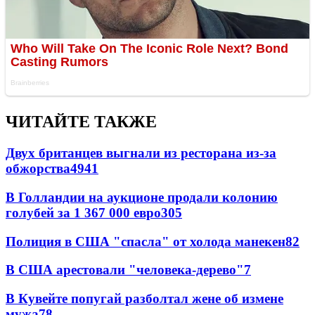
ЧИТАЙТЕ ТАКЖЕ
Двух британцев выгнали из ресторана из-за
обжорства
49
41
В Голландии на аукционе продали колонию
голубей за 1 367 000 евро
30
5
Полиция в США "спасла" от холода манекен
8
2
В США арестовали "человека-дерево"
7
В Кувейте попугай разболтал жене об измене
мужа
7
8