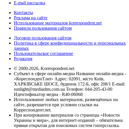
E-mail рассылка
Контакты
Реклама на сайте
Использование материалов korrespondent.net
Правила пользования сайтом
Договор пользования сайтом
Политика в сфере конфиденциальности и персональных
данных
Пользовательское соглашение
Редакция
© 2000-2026, Korrespondent.net
Субъект в сфере онлайн-медиа Название онлайн-медиа -
«КореспонденТ.net» Адрес: 02091, місто Київ,
ХАРКІВСЬКЕ ШОСЕ, будинок 172-Б, офіс 208/1 E-mail:
sunlight@mediadim.com.ua
Телефон: 044-205-43-00
Идентификатор медиа - R40-06068
Использование любых материалов, размещённых на
сайте, разрешается при условии ссылки на
Корреспондент.net.
При копировании материалов со страницы «Новости
Украины и мира», для интернет-изданий – обязательна
прямая открытая для поисковых систем гиперссылка.