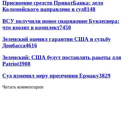
Присвоение средств ПриватБанка: дело
Коломойского направлено в суд
8148
ВСУ получили новое снаряжение Бундесвера:
что входит в комплект
7450
Зеленский оценил гарантии США и судьбу
Донбасса
4616
Зеленский: США будут поставлять ракеты для
Patriot
3908
Суд изменил меру пресечения Ермаку
3829
Читать комментарии