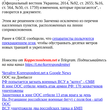
(Официальный вестник Украины, 2014, №92, ст. 2655; №16,
ст. 564, №50, ст. 1759) изменения, которые прилагаются", -
говорится в документе.
Этим же решением село Заиченко исключено из перечня
населенных пунктов, расположенных на линии
соприкосновения.
Ранее в ОБСЕ сообщили, что
сепаратисты пользуются
прекращением огня
, чтобы обустраивать десятки метров
новых траншей и укреплений.
Новости от
Корреспондент.net
в Telegram. Подписывайтесь
на наш канал
https://t.me/korrespondentnet
Читайте Korrespondent.net в Google News
ООС на Донбассе
РФ попытается загнать военных ВСУ в "котел" - СМИ
В зоне ООС отбили девять атак армии РФ: 170 захватчиков
уничтожены
Защитники в зоне ООС отбили 13 атак врага за день
На Луганщине российские военные бегут с поля боя - штаб
ООС
ВСУ уничтожили два российских танка и БМП