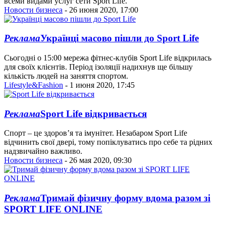
всеми видами услуг сети Sport Life.
Новости бизнеса
- 26 июня 2020, 17:00
Реклама
Українці масово пішли до Sport Life
Cьогодні о 15:00 мережа фітнес-клубів Sport Life відкрилась
для своїх клієнтів. Період ізоляції надихнув ще більшу
кількість людей на заняття спортом.
Lifestyle&Fashion
- 1 июня 2020, 17:45
Реклама
Sport Life відкривається
Спорт – це здоров’я та імунітет. Незабаром Sport Life
відчинить свої двері, тому попіклуватись про себе та рідних
надзвичайно важливо.
Новости бизнеса
- 26 мая 2020, 09:30
Реклама
Тримай фізичну форму вдома разом зі
SPORT LIFE ONLINE