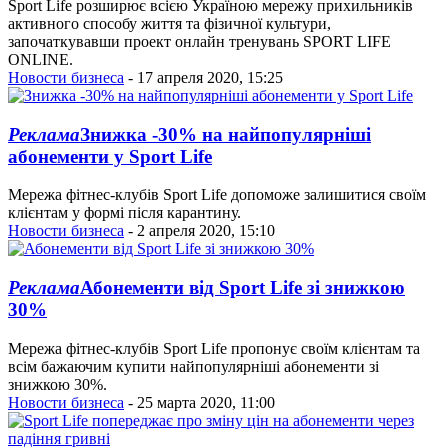
Sport Life розширює всією Україною мережу прихильників
активного способу життя та фізичної культури,
започаткувавши проект онлайн тренувань SPORT LIFE
ONLINE.
Новости бизнеса
- 17 апреля 2020, 15:25
Реклама
Знижка -30% на найпопулярніші
абонементи у Sport Life
Мережа фітнес-клубів Sport Life допоможе залишитися своїм
клієнтам у формі після карантину.
Новости бизнеса
- 2 апреля 2020, 15:10
Реклама
Абонементи від Sport Life зі знижкою
30%
Мережа фiтнес-клубiв Sport Life пропонує своїм клієнтам та
всім бажаючим купити найпопулярніші абонементи зі
знижкою 30%.
Новости бизнеса
- 25 марта 2020, 11:00