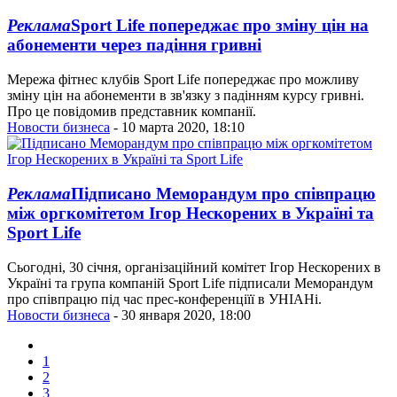
Реклама
Sport Life попереджає про зміну цін на
абонементи через падіння гривні
Мережа фітнес клубів Sport Life попереджає про можливу
зміну цін на абонементи в зв'язку з падінням курсу гривні.
Про це повідомив представник компанії.
Новости бизнеса
- 10 марта 2020, 18:10
Реклама
Підписано Меморандум про співпрацю
між оргкомітетом Ігор Нескорених в Україні та
Sport Life
Сьогодні, 30 січня, організаційний комітет Ігор Нескорених в
Україні та група компаній Sport Life підписали Меморандум
про співпрацю під час прес-конференціїї в УНІАНі.
Новости бизнеса
- 30 января 2020, 18:00
1
2
3