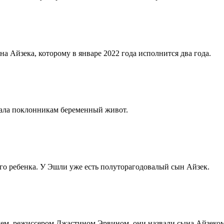
а Айзека, которому в январе 2022 года исполнится два года.
зала поклонникам беременный живот.
ого ребенка. У Эшли уже есть полуторагодовалый сын Айзек.
ужем, режиссером Джастином Эрвином, они назвали сына Айзеком