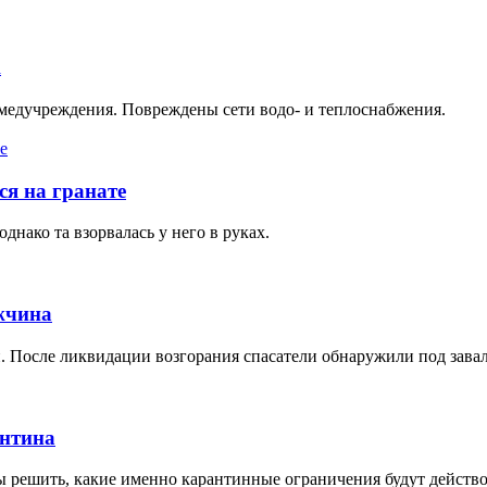
А
 медучреждения. Повреждены сети водо- и теплоснабжения.
я на гранате
днако та взорвалась у него в руках.
жчина
. После ликвидации возгорания спасатели обнаружили под зава
антина
 решить, какие именно карантинные ограничения будут действо