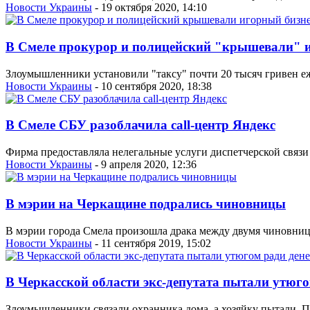
Новости Украины
- 19 октября 2020, 14:10
В Смеле прокурор и полицейский "крышевали" 
Злоумышленники установили "таксу" почти 20 тысяч гривен е
Новости Украины
- 10 сентября 2020, 18:38
В Смеле СБУ разоблачила call-центр Яндекс
Фирма предоставляла нелегальные услуги диспетчерской связи
Новости Украины
- 9 апреля 2020, 12:36
В мэрии на Черкащине подрались чиновницы
В мэрии города Смела произошла драка между двумя чиновниц
Новости Украины
- 11 сентября 2019, 15:02
В Черкасской области экс-депутата пытали утюго
Злоумышленники связали охранника дома, а хозяйку пытали. По