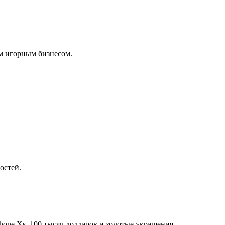
м игорным бизнесом.
остей.
one Xs, 100 тысяч долларов и золотые украшения.