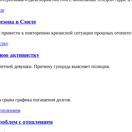
сезона в Смеле
привести к повторению кризисной ситуации прошлых отопитель
нюю активистку
летней девушки. Причину суицида выясняет полиция.
а срыва графика погашения долгов.
проблем с отоплением