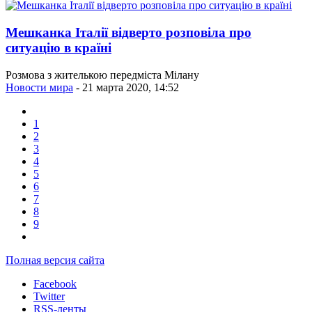
Мешканка Італії відверто розповіла про
ситуацію в країні
Розмова з жителькою передміста Мілану
Новости мира
- 21 марта 2020, 14:52
1
2
3
4
5
6
7
8
9
Полная версия сайта
Facebook
Twitter
RSS-ленты