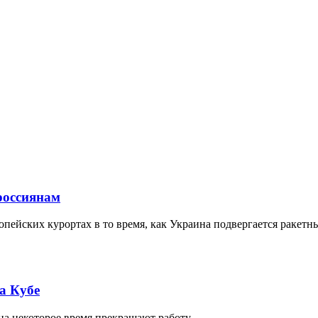
россиянам
пейских курортах в то время, как Украина подвергается ракетн
а Кубе
на некоторое время прекращают работу.