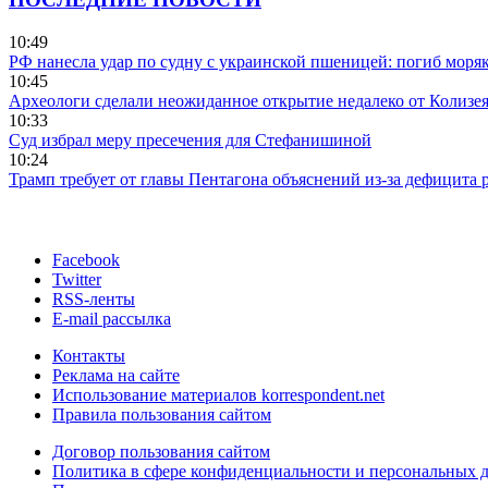
10:49
РФ нанесла удар по судну с украинской пшеницей: погиб моря
10:45
Археологи сделали неожиданное открытие недалеко от Колизе
10:33
Суд избрал меру пресечения для Стефанишиной
10:24
Трамп требует от главы Пентагона объяснений из-за дефицита 
Facebook
Twitter
RSS-ленты
E-mail рассылка
Контакты
Реклама на сайте
Использование материалов korrespondent.net
Правила пользования сайтом
Договор пользования сайтом
Политика в сфере конфиденциальности и персональных 