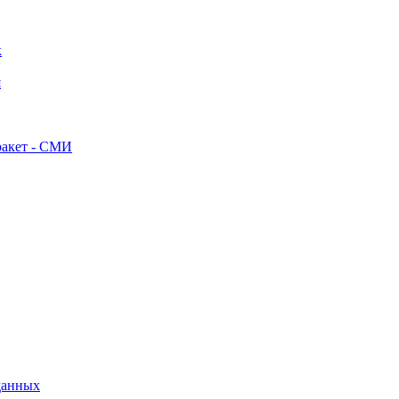
к
я
ракет - СМИ
данных