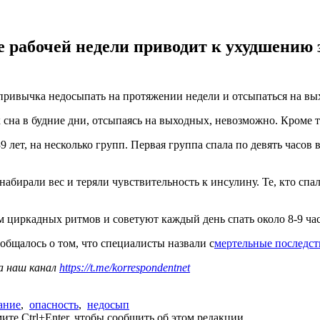
 рабочей недели приводит к ухудшению з
 привычка недосыпать на протяжении недели и отсыпаться на вы
 сна в будние дни, отсыпаясь на выходных, невозможно. Кроме т
 лет, на несколько групп. Первая группа спала по девять часов в т
набирали вес и теряли чувствительность к инсулину. Те, кто спа
циркадных ритмов и советуют каждый день спать около 8-9 час
ообщалось о том, что специалисты назвали с
мертельные последс
а наш канал
https://t.me/korrespondentnet
ание
,
опасность
,
недосып
те Ctrl+Enter, чтобы сообщить об этом редакции.