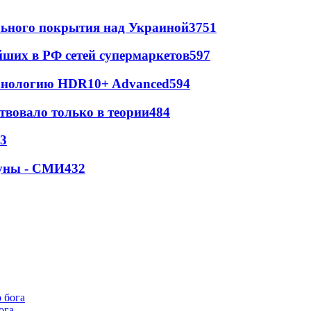
ильного покрытия над Украиной
3751
йших в РФ сетей супермаркетов
597
ехнологию HDR10+ Advanced
594
твовало только в теории
484
3
Луны - СМИ
432
ога