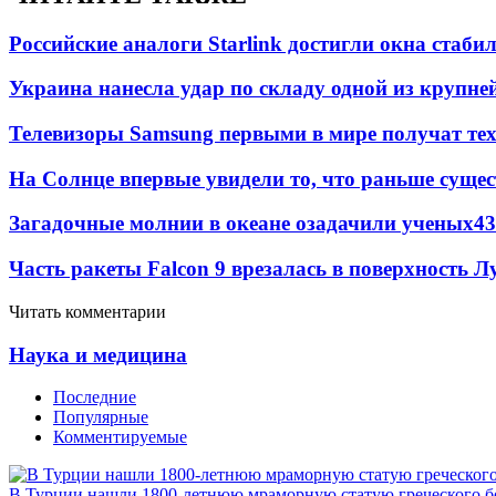
Российские аналоги Starlink достигли окна стаб
Украина нанесла удар по складу одной из крупне
Телевизоры Samsung первыми в мире получат т
На Солнце впервые увидели то, что раньше сущес
Загадочные молнии в океане озадачили ученых
43
Часть ракеты Falcon 9 врезалась в поверхность 
Читать комментарии
Наука и медицина
Последние
Популярные
Комментируемые
В Турции нашли 1800-летнюю мраморную статую греческого б