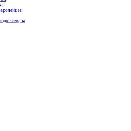
ка
европейцев
садке сердца