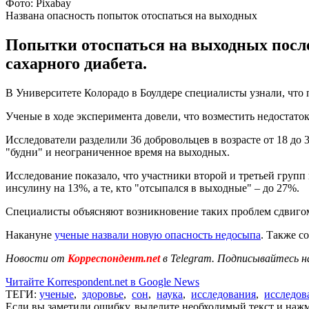
Фото: Pixabay
Названа опасность попыток отоспаться на выходных
Попытки отоспаться на выходных после
сахарного диабета.
В Университете Колорадо в Боулдере специалисты узнали, что
Ученые в ходе эксперимента довели, что возместить недостаток
Исследователи разделили 36 добровольцев в возрасте от 18 до 39
"будни" и неограниченное время на выходных.
Исследование показало, что участники второй и третьей групп 
инсулину на 13%, а те, кто "отсыпался в выходные" – до 27%.
Специалисты объясняют возникновение таких проблем сдвигом 
Накануне
ученые назвали новую опасность недосыпа
. Также с
Новости от
Корреспондент.net
в Telegram. Подписывайтесь н
Читайте Korrespondent.net в Google News
ТЕГИ:
ученые
,
здоровье
,
сон
,
наука
,
исследования
,
исследов
Если вы заметили ошибку, выделите необходимый текст и нажми