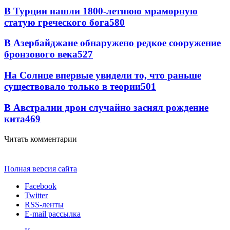
В Турции нашли 1800-летнюю мраморную
статую греческого бога
580
В Азербайджане обнаружено редкое сооружение
бронзового века
527
На Солнце впервые увидели то, что раньше
существовало только в теории
501
В Австралии дрон случайно заснял рождение
кита
469
Читать комментарии
Полная версия сайта
Facebook
Twitter
RSS-ленты
E-mail рассылка