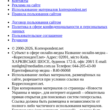
Контакты
Реклама на сайте
Использование материалов korrespondent.net
Правила пользования сайтом
Договор пользования сайтом
Политика в сфере конфиденциальности и персональных
данных
Пользовательское соглашение
Редакция
© 2000-2026, Korrespondent.net
Субъект в сфере онлайн-медиа Название онлайн-медиа -
«КореспонденТ.net» Адрес: 02091, місто Київ,
ХАРКІВСЬКЕ ШОСЕ, будинок 172-Б, офіс 208/1 E-mail:
sunlight@mediadim.com.ua
Телефон: 044-205-43-00
Идентификатор медиа - R40-06068
Использование любых материалов, размещённых на
сайте, разрешается при условии ссылки на
Корреспондент.net.
При копировании материалов со страницы «Новости
Украины и мира», для интернет-изданий – обязательна
прямая открытая для поисковых систем гиперссылка.
Ссылка должна быть размещена в независимости от
полного либо частичного использования материалов.