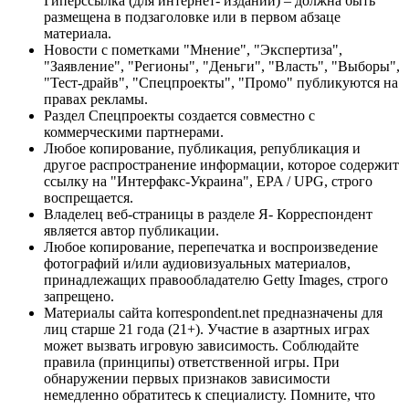
Гиперссылка (для интернет- изданий) – должна быть
размещена в подзаголовке или в первом абзаце
материала.
Новости с пометками "Мнение", "Экспертиза",
"Заявление", "Регионы", "Деньги", "Власть", "Выборы",
"Тест-драйв", "Спецпроекты", "Промо" публикуются на
правах рекламы.
Раздел Спецпроекты создается совместно с
коммерческими партнерами.
Любое копирование, публикация, републикация и
другое распространение информации, которое содержит
ссылку на "Интерфакс-Украина", EPA / UPG, строго
воспрещается.
Владелец веб-страницы в разделе Я- Корреспондент
является автор публикации.
Любое копирование, перепечатка и воспроизведение
фотографий и/или аудиовизуальных материалов,
принадлежащих правообладателю Getty Images, строго
запрещено.
Материалы сайта korrespondent.net предназначены для
лиц старше 21 года (21+). Участие в азартных играх
может вызвать игровую зависимость. Соблюдайте
правила (принципы) ответственной игры. При
обнаружении первых признаков зависимости
немедленно обратитесь к специалисту. Помните, что