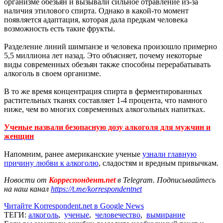
организме обезьян и вызывали сильное отравление из-за
наличия этилового спирта. Однако в какой-то момент
появляется адаптация, которая дала предкам человека
возможность есть такие фрукты.
Разделение линий шимпанзе и человека произошло примерно
5,5 миллиона лет назад. Это объясняет, почему некоторые
виды современных обезьян также способны перерабатывать
алкоголь в своем организме.
В то же время концентрация спирта в ферментированных
растительных тканях составляет 1-4 процента, что намного
ниже, чем во многих современных алкогольных напитках.
Ученые назвали безопасную дозу алкоголя для мужчин и
женщин
Напомним, ранее американские ученые
узнали главную
причину любви к алкоголю
, сладостям и вредным привычкам.
Новости от
Корреспондент.net
в Telegram. Подписывайтесь
на наш канал
https://t.me/korrespondentnet
Читайте Korrespondent.net в Google News
ТЕГИ:
алкоголь
,
ученые
,
человечество
,
вымирание