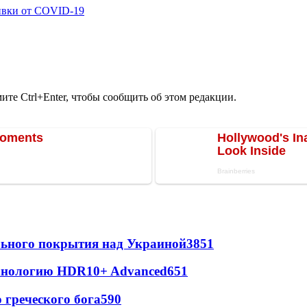
ивки от COVID-19
те Ctrl+Enter, чтобы сообщить об этом редакции.
ильного покрытия над Украиной
3851
ехнологию HDR10+ Advanced
651
греческого бога
590