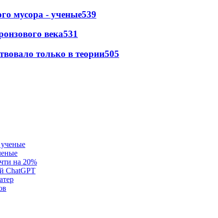
го мусора - ученые
539
ронзового века
531
твовало только в теории
505
ченые
очти на 20%
ей ChatGPT
атер
ов