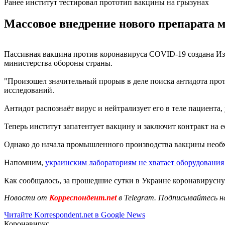
Ранее институт тестировал прототип вакцины на грызунах
Массовое внедрение нового препарата м
Пассивная вакцина против коронавируса COVID-19 создана И
министерства обороны страны.
"Произошел значительный прорыв в деле поиска антидота прот
исследований.
Антидот распознаёт вирус и нейтрализует его в теле пациент
Теперь институт запатентует вакцину и заключит контракт на е
Однако до начала промышленного производства вакцины необхо
Напомним,
украинским лабораториям не хватает оборудования
Как сообщалось, за прошедшие сутки в Украине коронавирусн
Новости от
Корреспондент.net
в Telegram. Подписывайтесь н
Читайте Korrespondent.net в Google News
Коронавирус