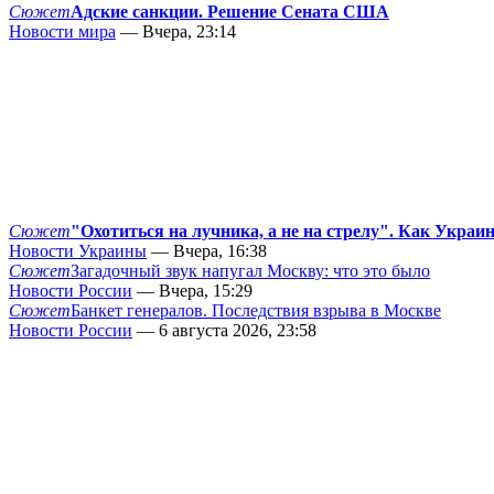
Сюжет
Адские санкции. Решение Сената США
Новости мира
— Вчера, 23:14
Сюжет
"Охотиться на лучника, а не на стрелу". Как Украи
Новости Украины
— Вчера, 16:38
Сюжет
Загадочный звук напугал Москву: что это было
Новости России
— Вчера, 15:29
Сюжет
Банкет генералов. Последствия взрыва в Москве
Новости России
— 6 августа 2026, 23:58