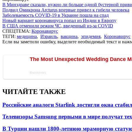
В Минздраве сказали, нужно ли больше одной бустерной прив
Подвид Омикрона Arcturus впервые привел к гибели человека
Заболеваемость COVID-19 в Украине пошла на спад
Новый вариант коронавируса попал из Индии в Европу
В США отменили режим ЧС, введенный из-за COVID
СПЕЦТЕМА:
Коронавирус
ТЕГИ:
медицина
,
Израиль
,
вакцина
,
эпидемия
,
Коронавирус
Если вы заметили ошибку, выделите необходимый текст и нажми
ЧИТАЙТЕ ТАКЖЕ
Российские аналоги Starlink достигли окна стаб
Телевизоры Samsung первыми в мире получат т
В Турции нашли 1800-летнюю мраморную статую 