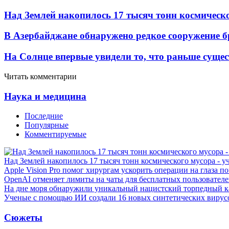
Над Землей накопилось 17 тысяч тонн космическо
В Азербайджане обнаружено редкое сооружение б
На Солнце впервые увидели то, что раньше сущес
Читать комментарии
Наука и медицина
Последние
Популярные
Комментируемые
Над Землей накопилось 17 тысяч тонн космического мусора - у
Apple Vision Pro помог хирургам ускорить операции на глаза п
OpenAI отменяет лимиты на чаты для бесплатных пользовател
На дне моря обнаружили уникальный нацистский торпедный к
Ученые с помощью ИИ создали 16 новых синтетических вирус
Сюжеты