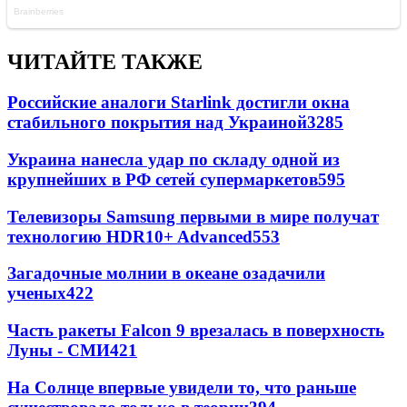
ЧИТАЙТЕ ТАКЖЕ
Российские аналоги Starlink достигли окна
стабильного покрытия над Украиной
3285
Украина нанесла удар по складу одной из
крупнейших в РФ сетей супермаркетов
595
Телевизоры Samsung первыми в мире получат
технологию HDR10+ Advanced
553
Загадочные молнии в океане озадачили
ученых
422
Часть ракеты Falcon 9 врезалась в поверхность
Луны - СМИ
421
На Солнце впервые увидели то, что раньше