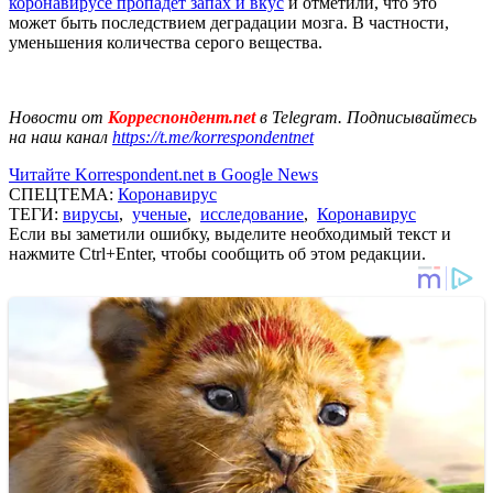
коронавирусе пропадет запах и вкус
и отметили, что это
может быть последствием деградации мозга. В частности,
уменьшения количества серого вещества.
Новости от
Корреспондент.net
в Telegram. Подписывайтесь
на наш канал
https://t.me/korrespondentnet
Читайте Korrespondent.net в Google News
СПЕЦТЕМА:
Коронавирус
ТЕГИ:
вирусы
,
ученые
,
исследование
,
Коронавирус
Если вы заметили ошибку, выделите необходимый текст и
нажмите Ctrl+Enter, чтобы сообщить об этом редакции.