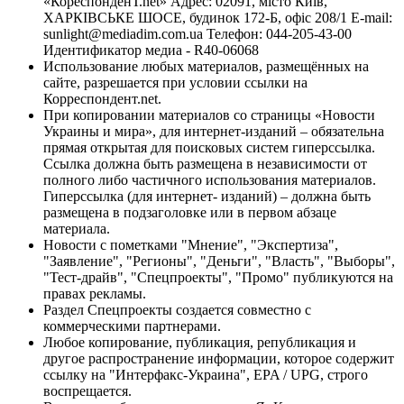
«КореспонденТ.net» Адрес: 02091, місто Київ,
ХАРКІВСЬКЕ ШОСЕ, будинок 172-Б, офіс 208/1 E-mail:
sunlight@mediadim.com.ua
Телефон: 044-205-43-00
Идентификатор медиа - R40-06068
Использование любых материалов, размещённых на
сайте, разрешается при условии ссылки на
Корреспондент.net.
При копировании материалов со страницы «Новости
Украины и мира», для интернет-изданий – обязательна
прямая открытая для поисковых систем гиперссылка.
Ссылка должна быть размещена в независимости от
полного либо частичного использования материалов.
Гиперссылка (для интернет- изданий) – должна быть
размещена в подзаголовке или в первом абзаце
материала.
Новости с пометками "Мнение", "Экспертиза",
"Заявление", "Регионы", "Деньги", "Власть", "Выборы",
"Тест-драйв", "Спецпроекты", "Промо" публикуются на
правах рекламы.
Раздел Спецпроекты создается совместно с
коммерческими партнерами.
Любое копирование, публикация, републикация и
другое распространение информации, которое содержит
ссылку на "Интерфакс-Украина", EPA / UPG, строго
воспрещается.