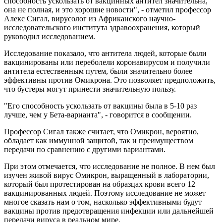
способность ускользать от вакцинных антител значительна,
она не полная, и это хорошие новости", - отметил профессор
Алекс Сигал, вирусолог из Африканского научно-
исследовательского института здравоохранения, который
руководил исследованием.
Исследование показало, что антитела людей, которые были
вакцинированы или переболели коронавирусом и получили
антитела естественным путем, были значительно более
эффективны против Омикрона. Это позволяет предположить,
что бустеры могут принести значительную пользу.
"Его способность ускользать от вакцины была в 5-10 раз
лучше, чем у Бета-варианта", - говорится в сообщении.
Профессор Сигал также считает, что Омикрон, вероятно,
обладает как иммунной защитой, так и преимуществом
передачи по сравнению с другими вариантами.
При этом отмечается, что исследование не полное. В нем был
изучен живой вирус Омикрон, выращенный в лаборатории,
который был протестирован на образцах крови всего 12
вакцинированных людей. Поэтому исследование не может
многое сказать нам о том, насколько эффективными будут
вакцины против предотвращения инфекции или дальнейшей
передачи вируса в реальном мире.