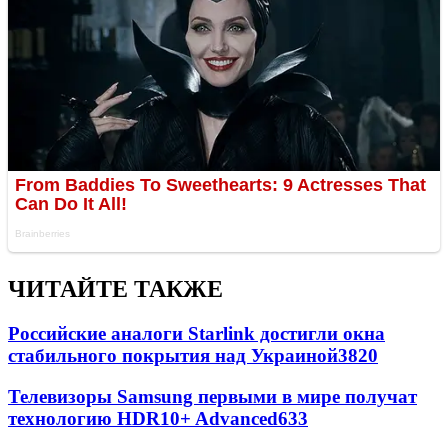
ЧИТАЙТЕ ТАКЖЕ
Российские аналоги Starlink достигли окна
стабильного покрытия над Украиной
3820
Телевизоры Samsung первыми в мире получат
технологию HDR10+ Advanced
633