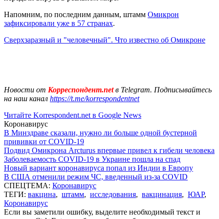
Напомним, по последним данным, штамм
Омикрон
зафиксировали уже в 57 странах
.
Сверхзаразный и "человечный". Что известно об Омикроне
Новости от
Корреспондент.net
в Telegram. Подписывайтесь
на наш канал
https://t.me/korrespondentnet
Читайте Korrespondent.net в Google News
Коронавирус
В Минздраве сказали, нужно ли больше одной бустерной
прививки от COVID-19
Подвид Омикрона Arcturus впервые привел к гибели человека
Заболеваемость COVID-19 в Украине пошла на спад
Новый вариант коронавируса попал из Индии в Европу
В США отменили режим ЧС, введенный из-за COVID
СПЕЦТЕМА:
Коронавирус
ТЕГИ:
вакцина
,
штамм
,
исследования
,
вакцинация
,
ЮАР
,
Коронавирус
Если вы заметили ошибку, выделите необходимый текст и