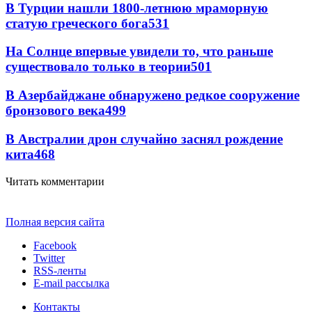
В Турции нашли 1800-летнюю мраморную
статую греческого бога
531
На Солнце впервые увидели то, что раньше
существовало только в теории
501
В Азербайджане обнаружено редкое сооружение
бронзового века
499
В Австралии дрон случайно заснял рождение
кита
468
Читать комментарии
Полная версия сайта
Facebook
Twitter
RSS-ленты
E-mail рассылка
Контакты